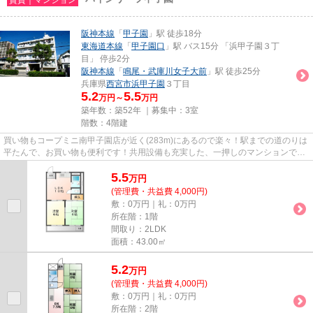
阪神本線
「
甲子園
」駅 徒歩18分
東海道本線
「
甲子園口
」駅 バス15分 「浜甲子園３丁
目」 停歩2分
阪神本線
「
鳴尾・武庫川女子大前
」駅 徒歩25分
兵庫県
西宮市
浜甲子園
３丁目
5.2
5.5
万円～
万円
築年数：築52年 ｜募集中：
3室
階数：4階建
買い物もコープミニ南甲子園店が近く(283m)にあるので楽々！駅までの道のりは
平たんで、お買い物も便利です！共用設備も充実した、一押しのマンションで
す！西宮市エリアと阪神本線甲...
5.5
万
円
(管理費・共益費 4,000円)
敷：0万円｜礼：0万円
所在階：1階
間取り：2LDK
面積：43.00㎡
5.2
万
円
(管理費・共益費 4,000円)
敷：0万円｜礼：0万円
所在階：2階