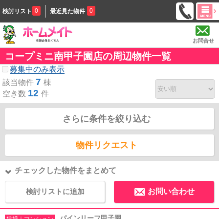
0
0
検討リスト
最近見た物件
お問合せ
コープミニ南甲子園店の周辺物件一覧
募集中のみ表示
7
該当物件
棟
12
空き数
件
さらに条件を絞り込む
物件リクエスト
チェックした物件をまとめて
検討リストに追加
お問い合わせ
パインリーフ甲子園
賃貸｜マンション