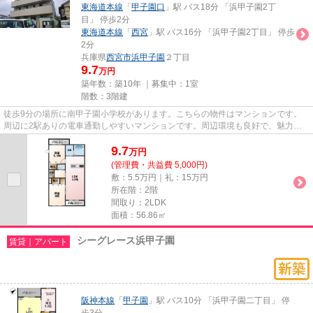
東海道本線
「
甲子園口
」駅 バス18分 「浜甲子園2丁
目」 停歩2分
東海道本線
「
西宮
」駅 バス16分 「浜甲子園2丁目」 停歩
2分
兵庫県
西宮市
浜甲子園
２丁目
9.7
万円
築年数：築10年 ｜募集中：
1室
階数：3階建
徒歩9分の場所に南甲子園小学校があります。こちらの物件はマンションです。
周辺に2駅ありの電車通勤しやすいマンションです。周辺環境も良好で、魅力的
な住環境のある、平成27年築の...
9.7
万
円
(管理費・共益費 5,000円)
敷：5.5万円｜礼：15万円
所在階：2階
間取り：2LDK
面積：56.86㎡
シーグレース浜甲子園
賃貸｜アパート
阪神本線
「
甲子園
」駅 バス10分 「浜甲子園二丁目」 停
歩3分