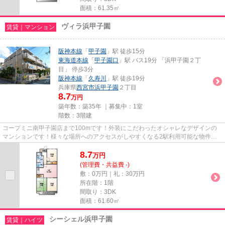
面積：61.35㎡
ヴィラ浜甲子園
賃貸｜マンション
阪神本線
「
甲子園
」駅 徒歩15分
東海道本線
「
甲子園口
」駅 バス19分 「浜甲子園２丁
目」 停歩3分
阪神本線
「
久寿川
」駅 徒歩19分
兵庫県
西宮市
浜甲子園
２丁目
8.7
万円
築年数：築35年 ｜募集中：
1室
階数：3階建
コープミニ南甲子園店まで100mです！外装にこだわったオシャレなデザインの
マンションです！様々な場所へのアクセスがしやすくなる2駅利用可能な物件で
す！こだわり条件、通風良好のシ...
8.7
万
円
(管理費・共益費 -)
敷：0万円｜礼：30万円
所在階：1階
間取り：3DK
面積：61.60㎡
シーシェル浜甲子園
賃貸｜ハイツ