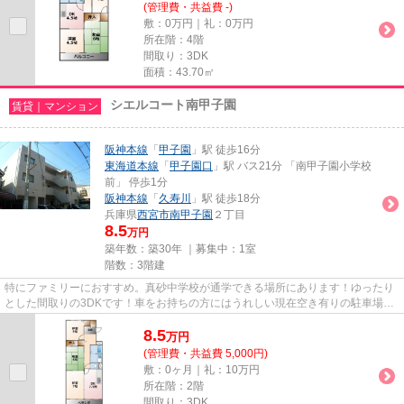
(管理費・共益費 -)
敷：0万円｜礼：0万円
所在階：4階
間取り：3DK
面積：43.70㎡
シエルコート南甲子園
賃貸｜マンション
阪神本線
「
甲子園
」駅 徒歩16分
東海道本線
「
甲子園口
」駅 バス21分 「南甲子園小学校
前」 停歩1分
阪神本線
「
久寿川
」駅 徒歩18分
兵庫県
西宮市
南甲子園
２丁目
8.5
万円
築年数：築30年 ｜募集中：
1室
階数：3階建
特にファミリーにおすすめ。真砂中学校が通学できる場所にあります！ゆったり
とした間取りの3DKです！車をお持ちの方にはうれしい現在空き有りの駐車場付
き◎月8.3万円の賃料で、経済的...
8.5
万
円
(管理費・共益費 5,000円)
敷：0ヶ月｜礼：10万円
所在階：2階
間取り：3DK