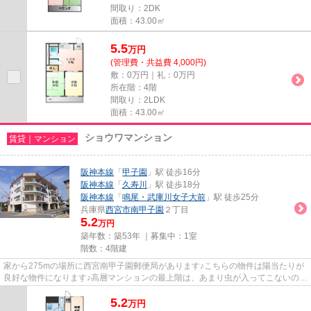
間取り：2DK
面積：43.00㎡
5.5
万
円
(管理費・共益費 4,000円)
敷：0万円｜礼：0万円
所在階：4階
間取り：2LDK
面積：43.00㎡
ショウワマンション
賃貸｜マンション
阪神本線
「
甲子園
」駅 徒歩16分
阪神本線
「
久寿川
」駅 徒歩18分
阪神本線
「
鳴尾・武庫川女子大前
」駅 徒歩25分
兵庫県
西宮市
南甲子園
２丁目
5.2
万円
築年数：築53年 ｜募集中：
1室
階数：4階建
家から275mの場所に西宮南甲子園郵便局があります♪こちらの物件は陽当たりが
良好な物件になります♪高層マンションの最上階は、あまり虫が入ってこないので
虫が苦手な女性も安心♪自宅か...
5.2
万
円