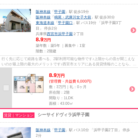
阪神本線
「
甲子園
」駅 徒歩19分
阪神本線
「
鳴尾・武庫川女子大前
」駅 徒歩30分
東海道本線
「
甲子園口
」駅 バス19分 「浜甲子園3丁
目」 停歩2分
兵庫県
西宮市
浜甲子園
２丁目
8.9
万円
築年数：築5年 ｜募集中：
1室
階数：2階建
行く先に応じて経路を選べる、2駅利用可能な物件です♪上階からの音が聞こえな
いのが最上階の最大のメリットです♪西宮市エリアにある賃貸情報のことなら、地
域に密着した当社へお任せく...
8.9
万
円
(管理費・共益費 6,000円)
敷：3万円｜礼：0ヶ月
所在階：2階
間取り：1LDK
面積：43.00㎡
シーサイドヴィラ浜甲子園
賃貸｜マンション
阪神本線
「
甲子園
」駅 バス10分 「浜甲子園2丁目」 停歩
2分