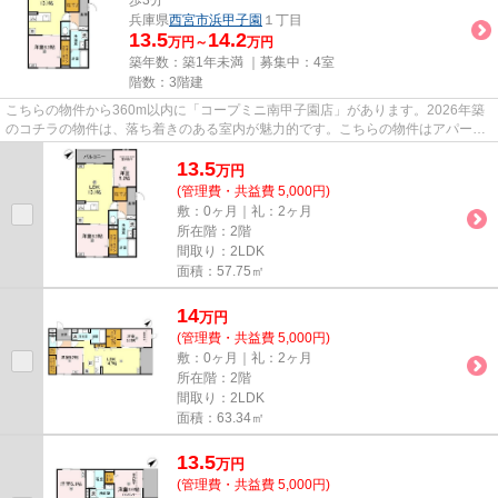
兵庫県
西宮市
浜甲子園
１丁目
13.5
14.2
万円～
万円
築年数：築1年未満 ｜募集中：
4室
階数：3階建
こちらの物件から360m以内に「コープミニ南甲子園店」があります。2026年築
のコチラの物件は、落ち着きのある室内が魅力的です。こちらの物件はアパート
です。数多くの物件をご用意し...
13.5
万
円
(管理費・共益費 5,000円)
敷：0ヶ月｜礼：2ヶ月
所在階：2階
間取り：2LDK
面積：57.75㎡
14
万
円
(管理費・共益費 5,000円)
敷：0ヶ月｜礼：2ヶ月
所在階：2階
間取り：2LDK
面積：63.34㎡
13.5
万
円
(管理費・共益費 5,000円)