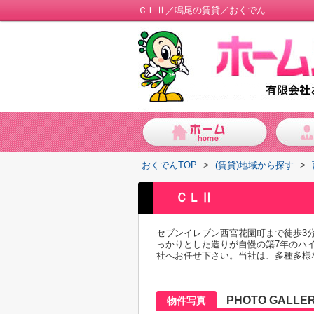
ＣＬⅡ／鳴尾の賃貸／おくでん
おくでんTOP
>
(賃貸)地域から探す
>
ＣＬⅡ
セブンイレブン西宮花園町まで徒歩3
っかりとした造りが自慢の築7年のハ
社へお任せ下さい。当社は、多種多様
PHOTO GALLE
物件写真