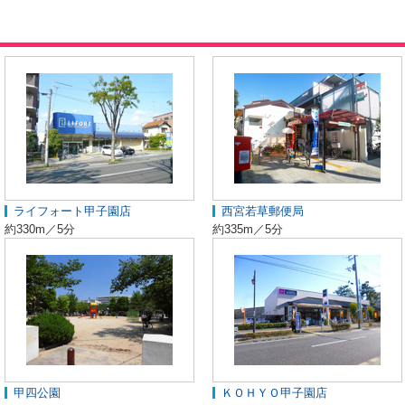
ライフォート甲子園店
西宮若草郵便局
約330m／5分
約335m／5分
甲四公園
ＫＯＨＹＯ甲子園店