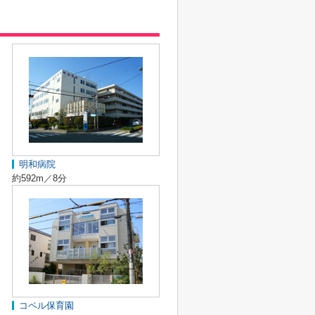
明和病院
約592m／8分
コペル保育園