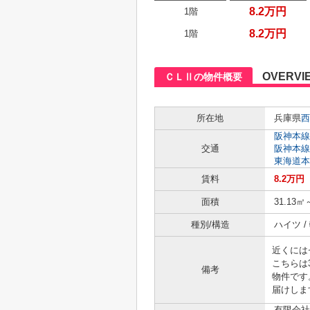
8.2万円
1階
8.2万円
1階
OVERVI
ＣＬⅡの物件概要
所在地
兵庫県
西
阪神本線
交通
阪神本線
東海道本
賃料
8.2万円
面積
31.13㎡
種別/構造
ハイツ /
近くには
こちらは
備考
物件です
届けしま
有限会社