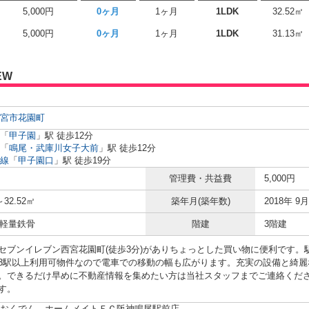
5,000円
0ヶ月
1ヶ月
1LDK
32.52㎡
5,000円
0ヶ月
1ヶ月
1LDK
31.13㎡
EW
宮市
花園町
「
甲子園
」駅 徒歩12分
「
鳴尾・武庫川女子大前
」駅 徒歩12分
線
「
甲子園口
」駅 徒歩19分
管理費・共益費
5,000円
～32.52㎡
築年月(築年数)
2018年 9月
 軽量鉄骨
階建
3階建
セブンイレブン西宮花園町(徒歩3分)がありちょっとした買い物に便利です。
3駅以上利用可物件なので電車での移動の幅も広がります。充実の設備と綺麗
。できるだけ早めに不動産情報を集めたい方は当社スタッフまでご連絡くだ
す。
おくでん ホームメイトＦＣ阪神鳴尾駅前店