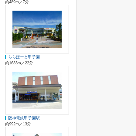
約489m／7分
ららぽーと甲子園
約1683m／22分
阪神電鉄甲子園駅
約992m／13分