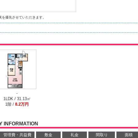
状を優先させていただきます。
-
1LDK / 31.13㎡
1階 /
8.2万円
 INFORMATION
管理費・共益費
敷金
礼金
間取り
面積