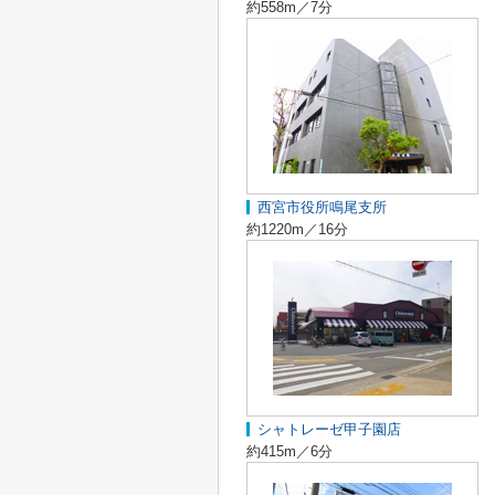
約558m／7分
西宮市役所鳴尾支所
約1220m／16分
シャトレーゼ甲子園店
約415m／6分