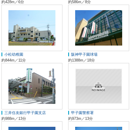
約428m／6分
約586m／8分
小松幼稚園
阪神甲子園球場
約844m／11分
約1388m／18分
三井住友銀行甲子園支店
甲子園警察署
約988m／13分
約973m／13分