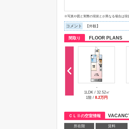
※写真や図と実際の現状とが異なる場合は現
コメント
【外観】
FLOOR PLANS
間取り
-
1LDK / 32.52㎡
1階 /
8.2万円
VACANCY
ＣＬⅡの空室情報
所在階
賃料