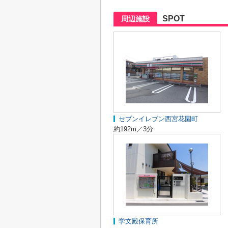
SPOT
周辺施設
セブンイレブン西宮花園町
約192m／3分
学文殿保育所