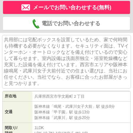
メールでお問い合わせする(無料)
電話でお問い合わせする
共用部には宅配ボックスを設置しているため、家で何時間
も待機する必要がなくなります。セキュリティ面は、TVイ
ンターホン・オートロックなどを備え付けているので安心
して暮らせます。室内設備は洗面所独立・浴室乾燥機など
充実した設備を備え付けています。西宮市エリアや阪神本
線鳴尾・武庫川女子大前付近での住まい選びは、当社にお
任せください。当社でなら、お客様に合ったお部屋がきっ
と見つかります。
所在地
兵庫県
西宮市
学文殿町
２丁目
阪神本線
「
鳴尾・武庫川女子大前
」駅 徒歩8分
交通
阪神本線
「
甲子園
」駅 徒歩13分
阪神本線
「
武庫川
」駅 徒歩20分
間取り/
1LDK