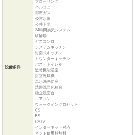
フローリング
バルコニー
都市ガス
公営水道
公共下水
24時間換気システム
駐輪場
ガスコンロ
システムキッチン
対面式キッチン
カウンターキッチン
バス・トイレ別
設備条件
追焚機能浴室
浴室乾燥機
温水洗浄便座
洗髪洗面化粧台
独立洗面台
エアコン
ウォークインクロゼット
CS
BS
CATV
インターネット対応
ネット使用料無料