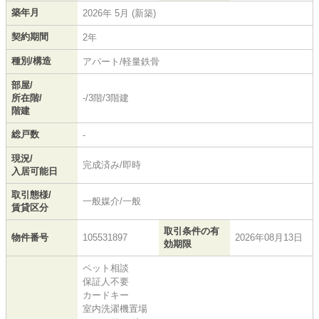
築年月
2026年 5月 (新築)
契約期間
2年
種別/構造
アパート/軽量鉄骨
部屋/
所在階/
-/3階/3階建
階建
総戸数
-
現況/
完成済み/即時
入居可能日
取引態様/
一般媒介/一般
賃貸区分
取引条件の有
物件番号
105531897
2026年08月13日
効期限
ペット相談
保証人不要
カードキー
室内洗濯機置場