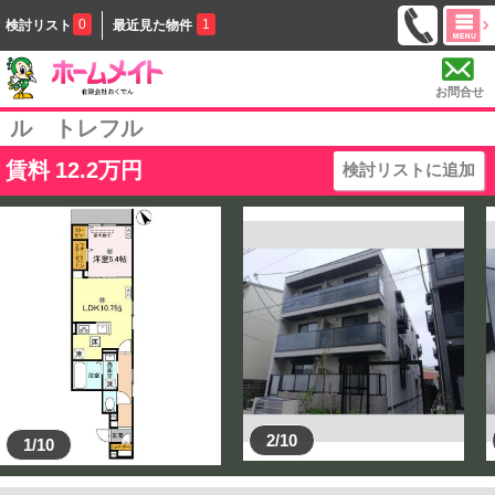
0
1
検討リスト
最近見た物件
お問合せ
ル トレフル
賃料
12.2
万円
検討リストに追加
2/10
1/10