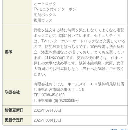
オートロック
TVモニタ付インターホン
宅配ボックス
複層ガラス
荷物を注文する時に時間を気にしなくてよくなる宅配
ボックスが共用部に付いています。セキュリティ面
は、TVインターホン・オートロックなど充実している
ので、防犯対策もばっちりです。室内設備は洗面所独
備考
立・浴室乾燥機などが揃っており、とても充実してい
ます。1LDKの物件です。交通の便の良さは、住まい
探しの大事な決め手です。阪神本線鳴尾・武庫川女子
大前周辺のお部屋探しなら、当社へお気軽にご相談く
ださい。
有限会社おくでん ホームメイトＦＣ阪神鳴尾駅前店
兵庫県西宮市鳴尾町３丁目1-8
取扱会社
TEL:0798-45-0165
兵庫県知事 (6) 第203308号
情報更新日
2026年07月30日
更新予定日
2026年08月13日