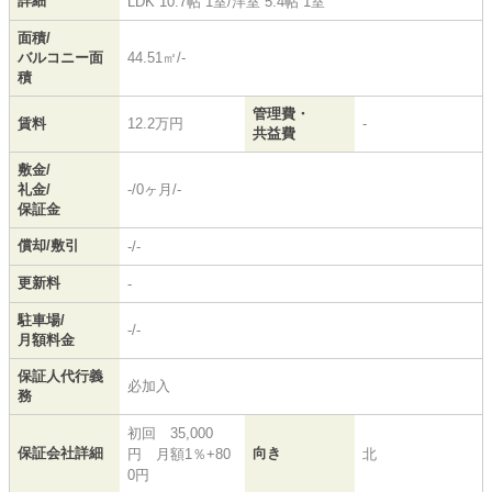
詳細
LDK 10.7帖 1室
/
洋室 5.4帖 1室
面積/
バルコニー面
44.51㎡/-
積
管理費・
賃料
12.2万円
-
共益費
敷金/
礼金/
-/0ヶ月/-
保証金
償却/敷引
-/-
更新料
-
駐車場/
-/-
月額料金
保証人代行義
必加入
務
初回 35,000
保証会社詳細
向き
円 月額1％+80
北
0円