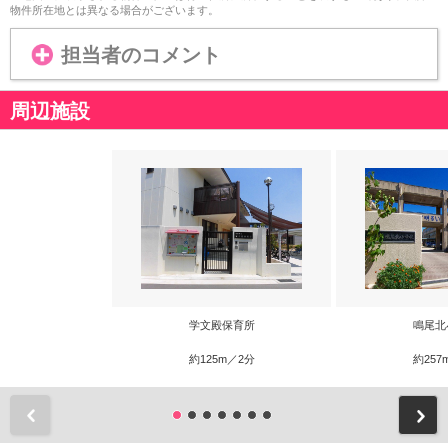
物件所在地とは異なる場合がございます。
担当者のコメント
周辺施設
学文殿保育所
鳴尾北
約125m／2分
約257
前