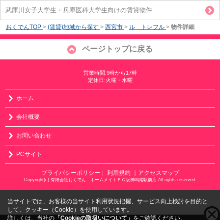
武庫川女子大学生・兵庫医科大学生向けの賃貸物件
おくでんTOP
>
(賃貸)地域から探す
>
西宮市
>
ル トレフル
>
物件詳細
ページトップに戻る
営業時間:9時から17時
定休日:火曜・水曜
ホーム
会社概要
お問い合わせ
PCサイト
プライバシーポリシー
利用規約
｜アクセスマップ
｜
Copyright(c) 有限会社おくでん ホームメイトＦＣ阪神鳴尾駅前店 All rights reserved.
当サイトでは、お客様の当サイト利用状況把握、サービス向上検討を目的と
して、クッキー（Cookie）を使用しています。
詳しくは、当社の
「Cookieの取扱いについて」
をご確認ください。