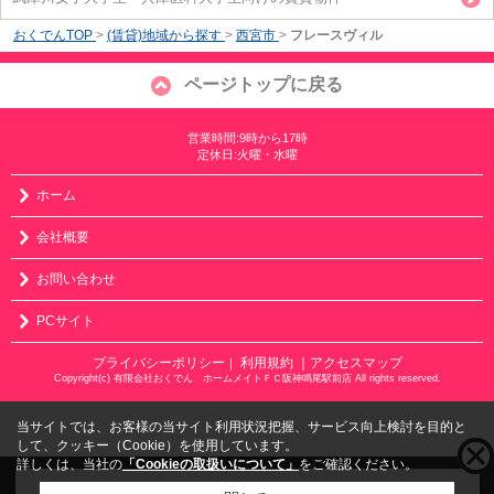
おくでんTOP
>
(賃貸)地域から探す
>
西宮市
>
フレースヴィル
ページトップに戻る
営業時間:9時から17時
定休日:火曜・水曜
ホーム
会社概要
お問い合わせ
PCサイト
プライバシーポリシー
利用規約
｜アクセスマップ
｜
Copyright(c) 有限会社おくでん ホームメイトＦＣ阪神鳴尾駅前店 All rights reserved.
当サイトでは、お客様の当サイト利用状況把握、サービス向上検討を目的と
して、クッキー（Cookie）を使用しています。
詳しくは、当社の
「Cookieの取扱いについて」
をご確認ください。
こちらの物件をご覧の方に
お勧めな物件
はこちら