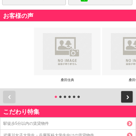
お客様の声
桑田佳典
桑田
前
こだわり特集
駅徒歩5分以内の賃貸物件
武庫川女子大学生・兵庫医科大学生向けの賃貸物件