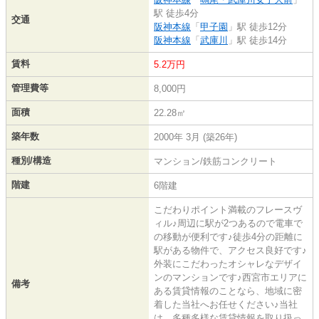
駅 徒歩4分
交通
阪神本線
「
甲子園
」駅 徒歩12分
阪神本線
「
武庫川
」駅 徒歩14分
賃料
5.2万円
管理費等
8,000円
面積
22.28㎡
築年数
2000年 3月 (築26年)
種別/構造
マンション/鉄筋コンクリート
階建
6階建
こだわりポイント満載のフレースヴ
ィル♪周辺に駅が2つあるので電車で
の移動が便利です♪徒歩4分の距離に
駅がある物件で、アクセス良好です♪
外装にこだわったオシャレなデザイ
ンのマンションです♪西宮市エリアに
備考
ある賃貸情報のことなら、地域に密
着した当社へお任せください♪当社
は、多種多様な賃貸情報を取り扱っ