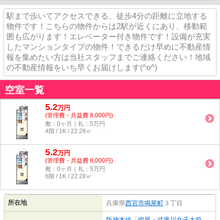
駅まで歩いてアクセスできる、徒歩4分の距離に立地する
物件です！こちらの物件からは2駅が近くにあり、移動範
囲も広がります！エレベーター付き物件です！設備が充実
したマンションタイプの物件！できるだけ早めに不動産情
報を集めたい方は当社スタッフまでご連絡ください！地域
の不動産情報をいち早くお届けします(^o^)
空室一覧
5.2
万
円
(管理費・共益費 8,000円)
敷：0ヶ月｜礼：5万円
4階 / 1K / 22.28㎡
5.2
万
円
(管理費・共益費 8,000円)
敷：0ヶ月｜礼：5万円
6階 / 1K / 22.28㎡
所在地
兵庫県
西宮市
鳴尾町
３丁目
阪神本線
「
鳴尾・武庫川女子大前
」