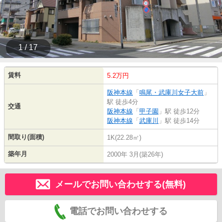
1 / 17
賃料
5.2万円
阪神本線
「
鳴尾・武庫川女子大前
」
駅 徒歩4分
交通
阪神本線
「
甲子園
」駅 徒歩12分
阪神本線
「
武庫川
」駅 徒歩14分
間取り(面積)
1K(22.28㎡)
築年月
2000年 3月(築26年)
メールでお問い合わせする(無料)
電話でお問い合わせする