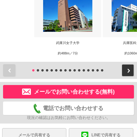
武庫川女子大学
兵庫医科
約488m／7分
約1060
前
メールでお問い合わせする(無料)
電話でお問い合わせする
現況の確認はお気軽にお問い合わせください。
メールで共有する
LINEで共有する