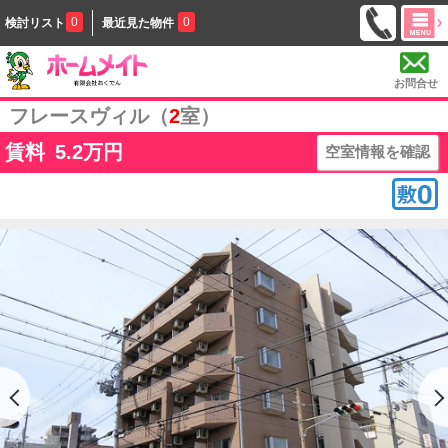
0
0
検討リスト
最近見た物件
お問合せ
フレースヴィル（
2
室）
賃料
5.2
万円
空室情報を確認