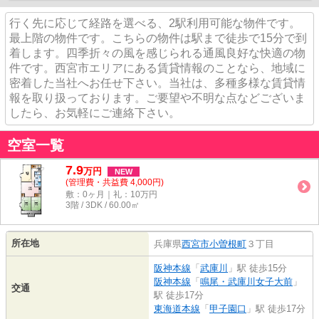
行く先に応じて経路を選べる、2駅利用可能な物件です。
最上階の物件です。こちらの物件は駅まで徒歩で15分で到
着します。四季折々の風を感じられる通風良好な快適の物
件です。西宮市エリアにある賃貸情報のことなら、地域に
密着した当社へお任せ下さい。当社は、多種多様な賃貸情
報を取り扱っております。ご要望や不明な点などございま
したら、お気軽にご連絡下さい。
空室一覧
7.9
万
円
NEW
(管理費・共益費 4,000円)
敷：0ヶ月｜礼：10万円
3階 / 3DK / 60.00㎡
所在地
兵庫県
西宮市
小曽根町
３丁目
阪神本線
「
武庫川
」駅 徒歩15分
阪神本線
「
鳴尾・武庫川女子大前
」
交通
駅 徒歩17分
東海道本線
「
甲子園口
」駅 徒歩17分