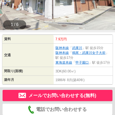
1 / 6
賃料
7.9万円
阪神本線
「
武庫川
」駅 徒歩15分
阪神本線
「
鳴尾・武庫川女子大前
」
交通
駅 徒歩17分
東海道本線
「
甲子園口
」駅 徒歩17分
間取り(面積)
3DK(60.00㎡)
築年月
1986年 8月(築40年)
メールでお問い合わせする(無料)
電話でお問い合わせする