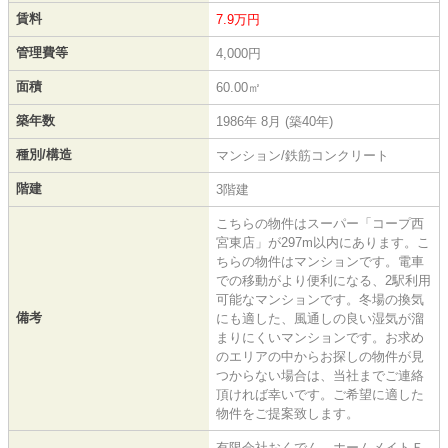
賃料
7.9万円
管理費等
4,000円
面積
60.00㎡
築年数
1986年 8月 (築40年)
種別/構造
マンション/鉄筋コンクリート
階建
3階建
こちらの物件はスーパー「コープ西
宮東店」が297m以内にあります。こ
ちらの物件はマンションです。電車
での移動がより便利になる、2駅利用
可能なマンションです。冬場の換気
備考
にも適した、風通しの良い湿気が溜
まりにくいマンションです。お求め
のエリアの中からお探しの物件が見
つからない場合は、当社までご連絡
頂ければ幸いです。ご希望に適した
物件をご提案致します。
有限会社おくでん ホームメイトＦ