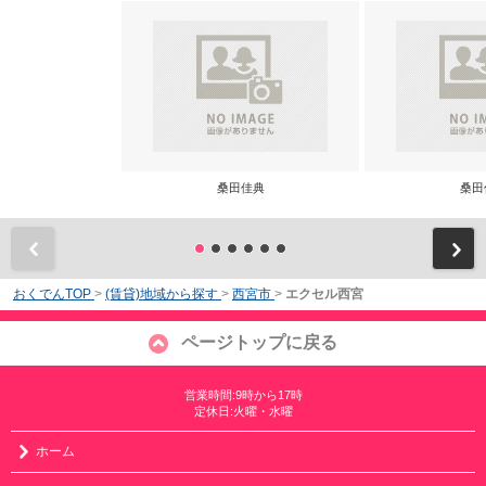
桑田佳典
桑田
前
おくでんTOP
>
(賃貸)地域から探す
>
西宮市
>
エクセル西宮
ページトップに戻る
営業時間:9時から17時
定休日:火曜・水曜
ホーム