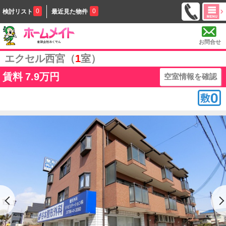
0
0
検討リスト
最近見た物件
お問合せ
エクセル西宮（
1
室）
賃料
7.9万円
空室情報を確認