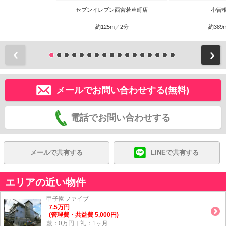
セブンイレブン西宮若草町店
小曽
約125m／2分
約389
前
メールでお問い合わせする(無料)
電話でお問い合わせする
メールで共有する
LINEで共有する
エリアの近い物件
甲子園ファイブ
7.5
万
円
(管理費・共益費 5,000円)
敷：0万円｜礼：1ヶ月