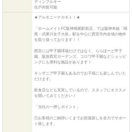
ディンプルキー
住戸内覧可能
★アルモニーナカモトⅠ★
「ホームメイトFC阪神鳴尾駅前店」では阪神本線「鳴
尾・武庫川女子大前」駅を中心に西宮市内全域の物件
を取り扱っております！！
西宮には甲子園球場だけではなく、ららぽーと甲子
園、阪急西宮ガーデンズ、コロワ甲子園などショッピ
ングにも便利な施設があります！
キッザニア甲子園もあるのでお子様にも楽しんでいた
だけます。
飲食店なども充実しているので、スタッフにオススメ
を聞いてみてください！
「当社の一押しポイント」
①お客様のご納得いくまでお部屋探しを全力でサポー
ト致します。