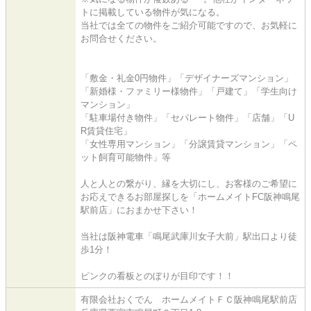
トに掲載している物件が気になる。
当社では全ての物件をご紹介可能ですので、お気軽に
お問合せください。
「敷金・礼金0円物件」「デザイナーズマンション」
「新婚様・ファミリー様物件」「戸建て」「学生向け
マンション」
「駐車場付き物件」「セパレート物件」「店舗」「U
R賃貸住宅」
「女性専用マンション」「分譲賃貸マンション」「ペ
ット飼育可能物件」等
人と人との繋がり、縁を大切にし、お客様のご希望に
お応えできるお部屋探しを「ホームメイトFC阪神鳴尾
駅前店」におまかせ下さい！
当社は阪神電車「鳴尾武庫川女子大前」駅出口より徒
歩1分！
ピンクの看板とのぼりが目印です！！
有限会社おくでん ホームメイトＦＣ阪神鳴尾駅前店