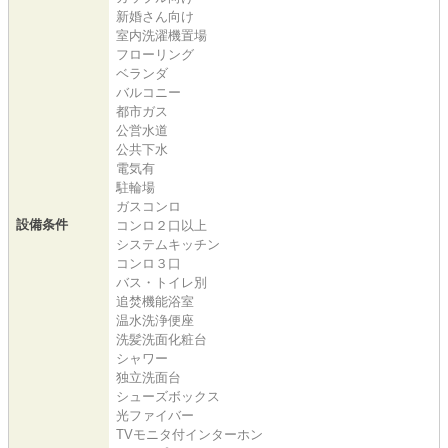
新婚さん向け
室内洗濯機置場
フローリング
ベランダ
バルコニー
都市ガス
公営水道
公共下水
電気有
駐輪場
ガスコンロ
設備条件
コンロ２口以上
システムキッチン
コンロ３口
バス・トイレ別
追焚機能浴室
温水洗浄便座
洗髪洗面化粧台
シャワー
独立洗面台
シューズボックス
光ファイバー
TVモニタ付インターホン