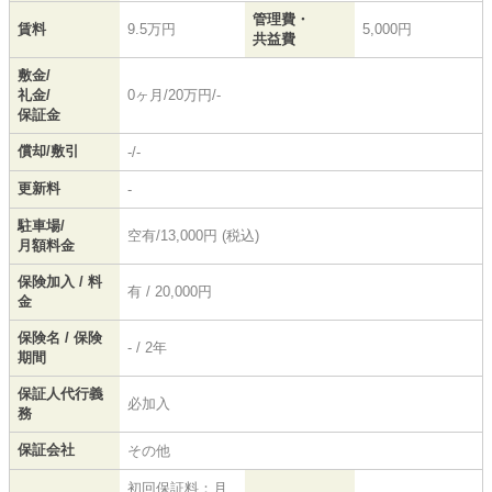
管理費・
賃料
9.5万円
5,000円
共益費
敷金/
礼金/
0ヶ月/20万円/-
保証金
償却/敷引
-/-
更新料
-
駐車場/
空有/13,000円 (税込)
月額料金
保険加入 / 料
有 / 20,000円
金
保険名 / 保険
- / 2年
期間
保証人代行義
必加入
務
保証会社
その他
初回保証料：月