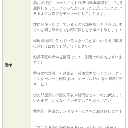
②お客様が「ホームメイトFC阪神鳴尾駅前店」でお部
屋探しをして、よかった楽しかったと思っていただけ
るるような接客をモットーにしております。
③自分が大切にしている人のお部屋探しをお手伝いす
るのと同じ気持ちでお部屋探しをサポート致します！
④周辺地域に住んでいるスタッフが多いので周辺環境
に関しては何でも聞いてください！
⑤兵庫医科大学提携店です！（割引の特典もございま
す！）
備考
⑥各提携業者（引越業者・関西電力なっとくパック・
インターネット回線案内・ケーブルTV）等の無料紹介
サービス
⑦お部屋探しの際の不安や疑問などを一緒に解決して
いきます！どんな小さい事でもご相談ください！
⑧家具・家電のレンタルサービスをご紹介致します！
※気になる物件が複数ある･･･。他社がインターネッ