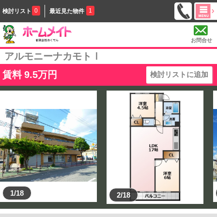
0
1
検討リスト
最近見た物件
お問合せ
アルモニーナカモトⅠ
賃料
9.5
万円
検討リストに追加
1/18
2/18