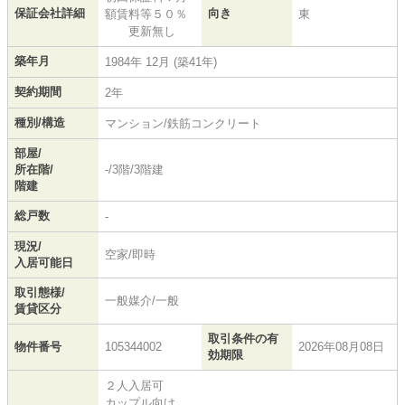
保証会社詳細
向き
額賃料等５０％
東
更新無し
築年月
1984年 12月 (築41年)
契約期間
2年
種別/構造
マンション/鉄筋コンクリート
部屋/
所在階/
-/3階/3階建
階建
総戸数
-
現況/
空家/即時
入居可能日
取引態様/
一般媒介/一般
賃貸区分
取引条件の有
物件番号
105344002
2026年08月08日
効期限
２人入居可
カップル向け