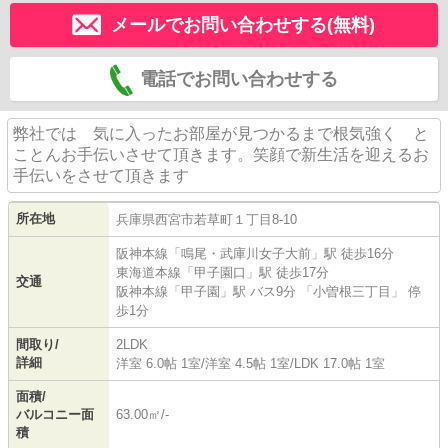
メールでお問い合わせする(無料)
電話でお問い合わせする
弊社では 気に入ったお部屋が見つかるまで根気強く と
ことんお手伝いさせて頂きます。笑顔で新生活を迎えるお
手伝いをさせて頂きます
所在地
兵庫県
西宮市
若草町
１丁目8-10
阪神本線
「
鳴尾・武庫川女子大前
」駅 徒歩16分
東海道本線
「
甲子園口
」駅 徒歩17分
交通
阪神本線
「
甲子園
」駅 バス9分 「小曽根三丁目」 停
歩1分
間取り/
2LDK
詳細
洋室 6.0帖 1室
/
洋室 4.5帖 1室
/
LDK 17.0帖 1室
面積/
バルコニー面
63.00㎡/-
積