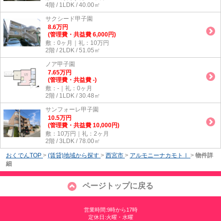
4階 / 1LDK / 40.00㎡
サクシード甲子園
8.6
万
円
(管理費・共益費 6,000円)
敷：0ヶ月｜礼：10万円
2階 / 2LDK / 51.05㎡
ノア甲子園
7.65
万
円
(管理費・共益費 -)
敷：-｜礼：0ヶ月
2階 / 1LDK / 30.48㎡
サンフォーレ甲子園
10.5
万
円
(管理費・共益費 10,000円)
敷：10万円｜礼：2ヶ月
2階 / 3LDK / 78.00㎡
おくでんTOP
>
(賃貸)地域から探す
>
西宮市
>
アルモニーナカモトⅠ
>
物件詳
細
ページトップに戻る
営業時間:9時から17時
定休日:火曜・水曜