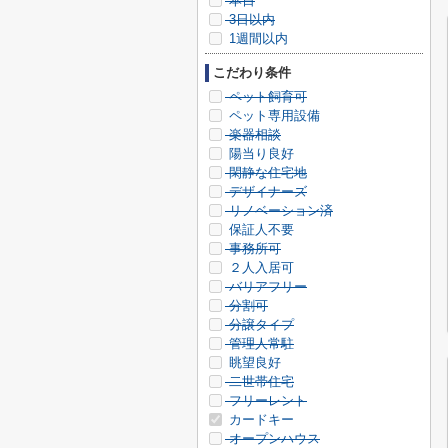
本日
3日以内
1週間以内
こだわり条件
ペット飼育可
ペット専用設備
楽器相談
陽当り良好
閑静な住宅地
デザイナーズ
リノベーション済
保証人不要
事務所可
２人入居可
バリアフリー
分割可
分譲タイプ
管理人常駐
眺望良好
二世帯住宅
フリーレント
カードキー
オープンハウス