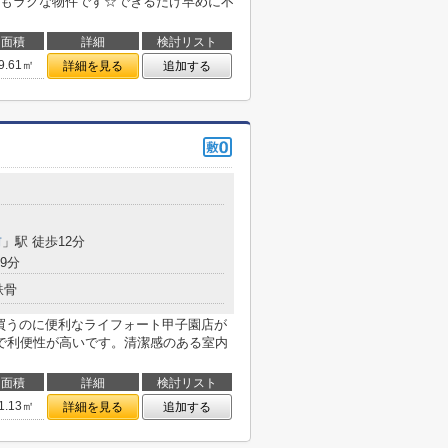
もラクな物件です☆できるだけ早めに不
面積
詳細
検討リスト
9.61㎡
詳細を見る
追加する
前
」駅 徒歩12分
9分
鉄骨
を買うのに便利なライフォート甲子園店が
で利便性が高いです。清潔感のある室内
面積
詳細
検討リスト
1.13㎡
詳細を見る
追加する