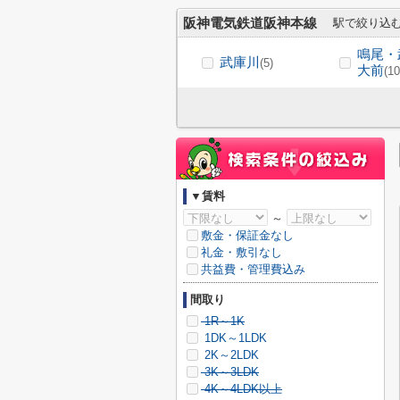
阪神電気鉄道阪神本線
駅で絞り込
鳴尾・
武庫川
(5)
大前
(10
▼賃料
～
敷金・保証金なし
礼金・敷引なし
共益費・管理費込み
間取り
1R～1K
1DK～1LDK
2K～2LDK
3K～3LDK
4K～4LDK以上