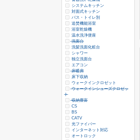
システムキッチン
対面式キッチン
バス・トイレ別
追焚機能浴室
浴室乾燥機
温水洗浄便座
洗面台
洗髪洗面化粧台
シャワー
独立洗面台
エアコン
床暖房
床下収納
ウォークインクロゼット
ウォークインシューズクロゼッ
ト
収納豊富
CS
BS
CATV
光ファイバー
インターネット対応
オートロック