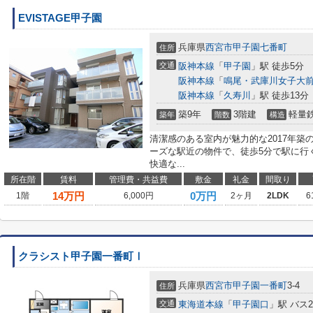
EVISTAGE甲子園
兵庫県
西宮市
甲子園七番町
住所
交通
阪神本線
「
甲子園
」駅 徒歩5分
阪神本線
「
鳴尾・武庫川女子大
阪神本線
「
久寿川
」駅 徒歩13分
築9年
3階建
軽量
築年
階数
構造
清潔感のある室内が魅力的な2017年
ーズな駅近の物件で、徒歩5分で駅に行
快適な...
所在階
賃料
管理費・共益費
敷金
礼金
間取り
14
万円
0万円
1階
6,000円
2ヶ月
2LDK
6
クラシスト甲子園一番町Ⅰ
兵庫県
西宮市
甲子園一番町
3-4
住所
交通
東海道本線
「
甲子園口
」駅 バス