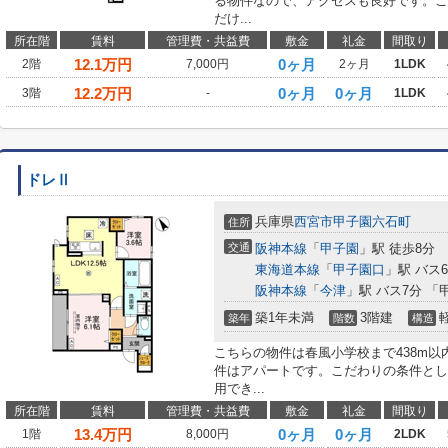
る物件なので、アクセスも良好です。こ
だけ...
所在階
賃料
管理費・共益費
敷金
礼金
間取り
12.1
万円
0ヶ月
2階
7,000円
2ヶ月
1LDK
12.2
万円
0ヶ月
0ヶ月
3階
-
1LDK
ドレⅡ
兵庫県
西宮市
甲子園六石町
住所
交通
阪神本線
「
甲子園
」駅 徒歩8分
東海道本線
「
甲子園口
」駅 バス
阪神本線
「
今津
」駅 バス7分 「
築1年未満
3階建
築年
階数
構造
こちらの物件は春風小学校まで438m
件はアパートです。こだわりの条件とし
用でき...
所在階
賃料
管理費・共益費
敷金
礼金
間取り
13.4
万円
0ヶ月
0ヶ月
1階
8,000円
2LDK