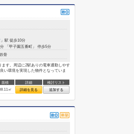
前
」駅 徒歩10分
9分 「甲子園五番町」 停歩5分
鉄骨
ります。周辺に2駅ありの電車通勤しやす
良い環境を実現した物件となっていま
面積
詳細
検討リスト
38.11㎡
詳細を見る
追加する