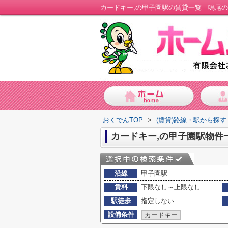
カードキー,の甲子園駅の賃貸一覧｜鳴尾
おくでんTOP
>
(賃貸)路線・駅から探す
カードキー,の甲子園駅物件
沿線
甲子園駅
賃料
下限なし～上限なし
駅徒歩
指定しない
設備条件
カードキー