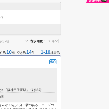
(7)
表示件数：
10
14
1-10
件数
棟 空き数
件
棟表示
8分 「阪神甲子園駅」 停歩6分
鉄骨
せんか☆徒歩6分に駅のある、ニーズの