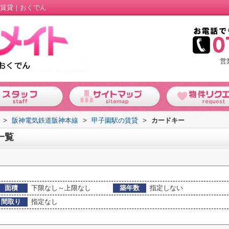
の賃貸｜おくでん
営
>
阪神電気鉄道阪神本線
>
甲子園駅の賃貸
>
カードキー
一覧
面積
下限なし～上限なし
築年数
指定しない
間取り
指定なし