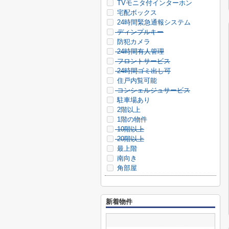
TVモニタ付インターホン
宅配ボックス
24時間緊急通報システム
ディンプルキー
防犯カメラ
24時間有人管理
フロントサービス
24時間ゴミ出し可
住戸内覧可能
コンシェルジュサービス
駐車場あり
2階以上
1階の物件
10階以上
20階以上
最上階
南向き
角部屋
新着物件