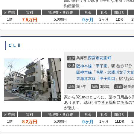
高い物件です☆駅まで平坦な場所で移動
動産情報...
所在階
賃料
管理費・共益費
敷金
礼金
間取り
7.5
万円
0ヶ月
1階
5,000円
2ヶ月
1DK
2
ＣＬⅡ
兵庫県
西宮市
花園町
住所
交通
阪神本線
「
甲子園
」駅 徒歩12分
阪神本線
「
鳴尾・武庫川女子大
東海道本線
「
甲子園口
」駅 徒歩1
築7年
3階建
軽量
築年
階数
構造
家から321mのところに、薬や日用品
あります。2駅利用できる場所にあるの
が魅力...
所在階
賃料
管理費・共益費
敷金
礼金
間取り
8.2
万円
0ヶ月
1階
5,000円
1ヶ月
1LDK
3