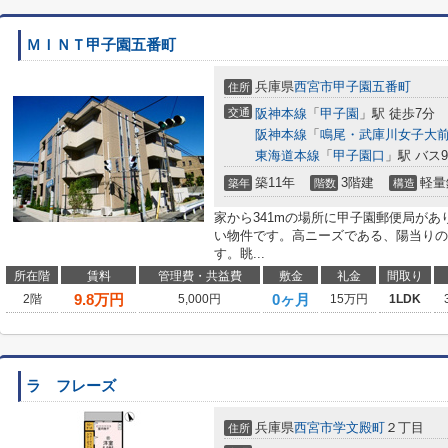
ＭＩＮＴ甲子園五番町
兵庫県
西宮市
甲子園五番町
住所
交通
阪神本線
「
甲子園
」駅 徒歩7分
阪神本線
「
鳴尾・武庫川女子大
東海道本線
「
甲子園口
」駅 バス
築11年
3階建
軽量
築年
階数
構造
家から341mの場所に甲子園郵便局があ
い物件です。高ニーズである、陽当りの
す。眺...
所在階
賃料
管理費・共益費
敷金
礼金
間取り
9.8
万円
0ヶ月
2階
5,000円
15万円
1LDK
ラ フレーズ
兵庫県
西宮市
学文殿町
２丁目
住所