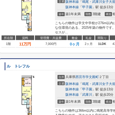
交通
阪神本線
「
鳴尾・武庫川女子大
阪神本線
「
甲子園
」駅 徒歩13分
築1年未満
3階建
築年
階数
構造
こちらの物件は学文中学校が276m以
な住環境のある、2025年築の物件です
セスが...
所在階
賃料
管理費・共益費
敷金
礼金
間取り
11
万円
0ヶ月
1階
7,000円
2ヶ月
1LDK
4
ル トレフル
兵庫県
西宮市
学文殿町
２丁目
住所
交通
阪神本線
「
鳴尾・武庫川女子大
阪神本線
「
甲子園
」駅 徒歩13分
阪神本線
「
武庫川
」駅 徒歩20分
築1年未満
3階建
築年
階数
構造
こちらの物件は366m以内に鳴尾高等学