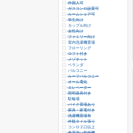
外国人可
ガスコンロ設置可
ルームシェア可
学生向け
カップル向け
女性向け
ファミリー向け
室内洗濯機置場
フローリング
ロフト付き
メゾネット
ベランダ
バルコニー
ルーフバルコニー
オール電化
エレベーター
照明器具付き
駐輪場
バイク置場あり
家具・家電付き
洗濯機置場有
外観タイル張り
コンロ２口以上
食器洗い乾燥機