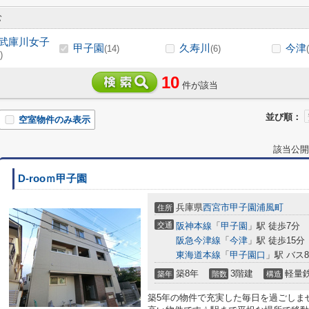
む
武庫川女子
甲子園
久寿川
今津
(14)
(6)
)
10
件が該当
並び順：
空室物件のみ表示
該当公開
D-rooｍ甲子園
兵庫県
西宮市
甲子園浦風町
住所
交通
阪神本線
「
甲子園
」駅 徒歩7分
阪急今津線
「
今津
」駅 徒歩15分
東海道本線
「
甲子園口
」駅 バス
築8年
3階建
軽量
築年
階数
構造
築5年の物件で充実した毎日を過ごしま