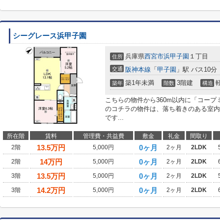
シーグレース浜甲子園
兵庫県
西宮市
浜甲子園
１丁目
住所
交通
阪神本線
「
甲子園
」駅 バス10分
築1年未満
3階建
築年
階数
構造
こちらの物件から360m以内に「コープ
のコチラの物件は、落ち着きのある室内
です...
所在階
賃料
管理費・共益費
敷金
礼金
間取り
13.5
万円
0ヶ月
2階
5,000円
2ヶ月
2LDK
14
万円
0ヶ月
2階
5,000円
2ヶ月
2LDK
13.5
万円
0ヶ月
3階
5,000円
2ヶ月
2LDK
14.2
万円
0ヶ月
3階
5,000円
2ヶ月
2LDK