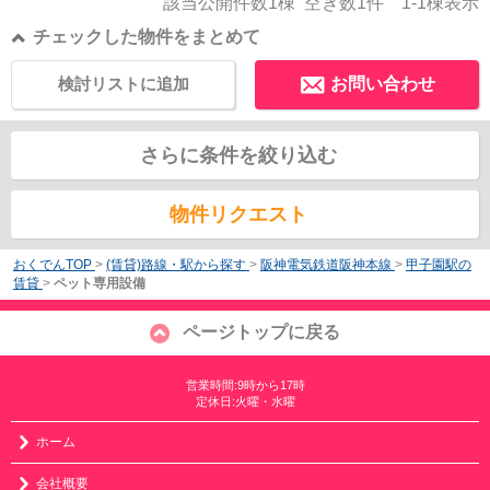
該当公開件数
1
棟 空き数
1
件
1-1
棟表示
チェックした物件をまとめて
検討リストに追加
お問い合わせ
さらに条件を絞り込む
物件リクエスト
おくでんTOP
>
(賃貸)路線・駅から探す
>
阪神電気鉄道阪神本線
>
甲子園駅の
賃貸
>
ペット専用設備
ページトップに戻る
営業時間:9時から17時
定休日:火曜・水曜
ホーム
会社概要