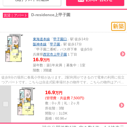
D-residence上甲子園
賃貸｜アパート
東海道本線
「
甲子園口
」駅 徒歩14分
阪神本線
「
甲子園
」駅 徒歩17分
「甲子園二番町」バス停下車 徒歩5分
兵庫県
西宮市
上甲子園
１丁目
16.9
万円
築年数：築1年未満 ｜募集中：
1室
階数：3階建
徒歩9分の場所に春風小学校があります。2駅利用ができるので電車の利用に役立
つアパートです。こちらは自走式駐車場付きの物件です。こちらの物件はアパー
トです。ライフスタイルに適...
16.9
万
円
(管理費・共益費 7,500円)
敷：0ヶ月｜礼：2ヶ月
所在階：3階
間取り：1LDK
面積：60.96㎡