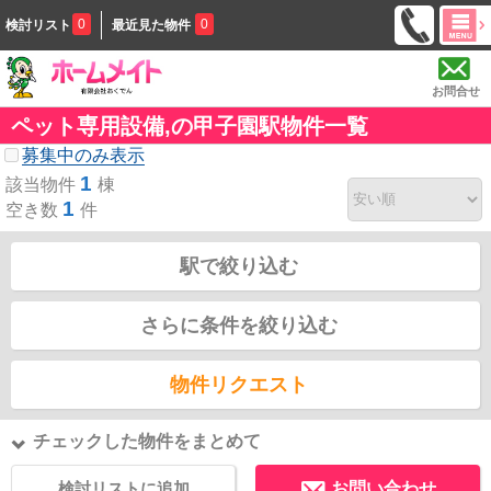
0
0
検討リスト
最近見た物件
お問合せ
ペット専用設備,の甲子園駅物件一覧
募集中のみ表示
1
該当物件
棟
1
空き数
件
駅で絞り込む
さらに条件を絞り込む
物件リクエスト
チェックした物件をまとめて
検討リストに追加
お問い合わせ