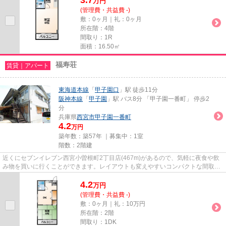
万
円
(管理費・共益費 -)
敷：0ヶ月｜礼：0ヶ月
所在階：4階
間取り：1R
面積：16.50㎡
福寿荘
賃貸｜アパート
東海道本線
「
甲子園口
」駅 徒歩11分
阪神本線
「
甲子園
」駅 バス8分 「甲子園一番町」 停歩2
分
兵庫県
西宮市
甲子園一番町
4.2
万円
築年数：築57年 ｜募集中：
1室
階数：2階建
近くにセブンイレブン西宮小曽根町2丁目店(467m)があるので、気軽に夜食や飲
み物を買いに行くことができます。レイアウトも変えやすいコンパクトな間取り
のアパートです。どういった設...
4.2
万
円
(管理費・共益費 -)
敷：0ヶ月｜礼：10万円
所在階：2階
間取り：1DK