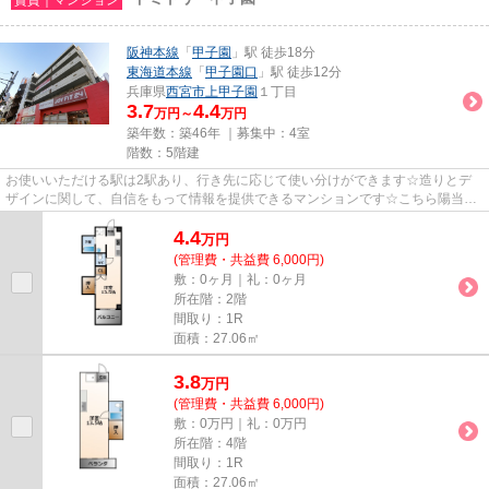
阪神本線
「
甲子園
」駅 徒歩18分
東海道本線
「
甲子園口
」駅 徒歩12分
兵庫県
西宮市
上甲子園
１丁目
3.7
4.4
万円～
万円
築年数：築46年 ｜募集中：
4室
階数：5階建
お使いいただける駅は2駅あり、行き先に応じて使い分けができます☆造りとデ
ザインに関して、自信をもって情報を提供できるマンションです☆こちら陽当た
りの良好な物件です☆道が平坦だ...
4.4
万
円
(管理費・共益費 6,000円)
敷：0ヶ月｜礼：0ヶ月
所在階：2階
間取り：1R
面積：27.06㎡
3.8
万
円
(管理費・共益費 6,000円)
敷：0万円｜礼：0万円
所在階：4階
間取り：1R
面積：27.06㎡