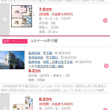
提供できるマンションです◎駅まで平坦な場所で移動もラクな物件です◎電車で
の移動がより便利になる、2駅利用...
7.5
万
円
(管理費・共益費 4,800円)
敷：0ヶ月｜礼：13万円
所在階：2階
間取り：1LDK
面積：37.32㎡
コロナール甲子園
賃貸｜マンション
阪神本線
「
甲子園
」駅 徒歩21分
東海道本線
「
甲子園口
」駅 徒歩10分
阪神本線
「
鳴尾・武庫川女子大前
」駅 徒歩20分
兵庫県
西宮市
甲子園一番町
8.2
万円
築年数：築35年 ｜募集中：
1室
階数：5階建
三井住友銀行甲子園口支店だったら歩いてすぐ(212m)！遮音性も高いRC構造の
物件◎景色や日当たりにこだわったお部屋探しをしている方にオススメの物件を
提供します◎当社スタッフが地域...
8.2
万
円
(管理費・共益費 5,000円)
敷：0万円｜礼：10万円