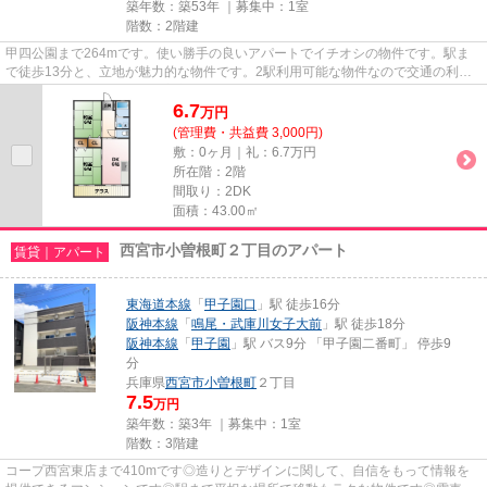
築年数：築53年 ｜募集中：
1室
階数：2階建
甲四公園まで264mです。使い勝手の良いアパートでイチオシの物件です。駅ま
で徒歩13分と、立地が魅力的な物件です。2駅利用可能な物件なので交通の利便
性が良いのが魅力です。西宮市エ...
6.7
万
円
(管理費・共益費 3,000円)
敷：0ヶ月｜礼：6.7万円
所在階：2階
間取り：2DK
面積：43.00㎡
西宮市小曽根町２丁目のアパート
賃貸｜アパート
東海道本線
「
甲子園口
」駅 徒歩16分
阪神本線
「
鳴尾・武庫川女子大前
」駅 徒歩18分
阪神本線
「
甲子園
」駅 バス9分 「甲子園二番町」 停歩9
分
兵庫県
西宮市
小曽根町
２丁目
7.5
万円
築年数：築3年 ｜募集中：
1室
階数：3階建
コープ西宮東店まで410mです◎造りとデザインに関して、自信をもって情報を