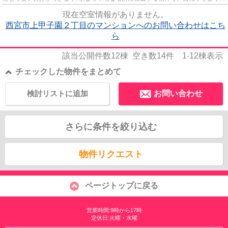
う方にも嬉しい立地です♪駅...
現在空室情報がありません。
西宮市上甲子園２丁目のマンションへのお問い合わせはこち
ら
該当公開件数
12
棟 空き数
14
件
1-12
棟表示
チェックした物件をまとめて
検討リストに追加
お問い合わせ
さらに条件を絞り込む
物件リクエスト
ページトップに戻る
営業時間:9時から17時
定休日:火曜・水曜