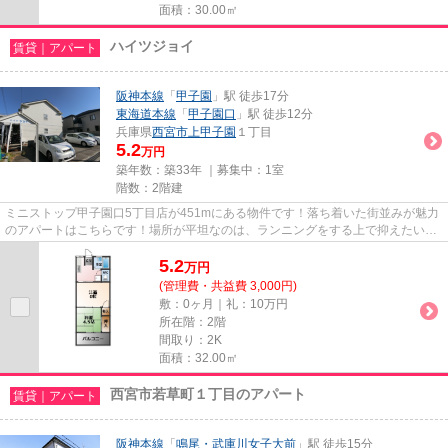
面積：30.00㎡
ハイツジョイ
賃貸｜アパート
阪神本線
「
甲子園
」駅 徒歩17分
東海道本線
「
甲子園口
」駅 徒歩12分
兵庫県
西宮市
上甲子園
１丁目
5.2
万円
築年数：築33年 ｜募集中：
1室
階数：2階建
ミニストップ甲子園口5丁目店が451mにある物件です！落ち着いた街並みが魅力
のアパートはこちらです！場所が平坦なのは、ランニングをする上で抑えたいポ
イントですね！様々な場所への...
5.2
万
円
(管理費・共益費 3,000円)
敷：0ヶ月｜礼：10万円
所在階：2階
間取り：2K
面積：32.00㎡
西宮市若草町１丁目のアパート
賃貸｜アパート
阪神本線
「
鳴尾・武庫川女子大前
」駅 徒歩15分