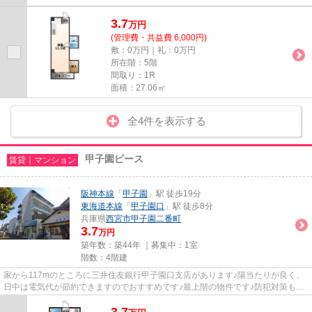
3.7
万
円
(管理費・共益費 6,000円)
敷：0万円｜礼：0万円
所在階：5階
間取り：1R
面積：27.06㎡
全4件を表示する
甲子園ピース
賃貸｜マンション
阪神本線
「
甲子園
」駅 徒歩19分
東海道本線
「
甲子園口
」駅 徒歩8分
兵庫県
西宮市
甲子園二番町
3.7
万円
築年数：築44年 ｜募集中：
1室
階数：4階建
家から117mのところに三井住友銀行甲子園口支店があります♪陽当たりが良く、
日中は電気代が節約できますのでおすすめです♪最上階の物件です♪防犯対策もバ
ッチリなマンションタイプの物...
3.7