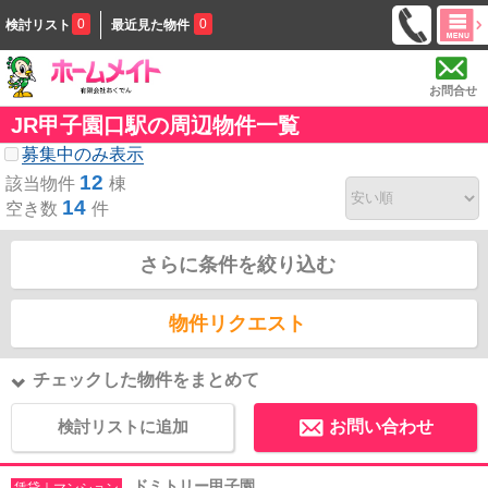
0
0
検討リスト
最近見た物件
お問合せ
JR甲子園口駅の周辺物件一覧
募集中のみ表示
12
該当物件
棟
14
空き数
件
さらに条件を絞り込む
物件リクエスト
チェックした物件をまとめて
検討リストに追加
お問い合わせ
ドミトリー甲子園
賃貸｜マンション