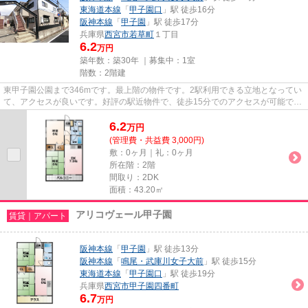
東海道本線
「
甲子園口
」駅 徒歩16分
阪神本線
「
甲子園
」駅 徒歩17分
兵庫県
西宮市
若草町
１丁目
6.2
万円
築年数：築30年 ｜募集中：
1室
階数：2階建
東甲子園公園まで346mです。最上階の物件です。2駅利用できる立地となってい
て、アクセスが良いです。好評の駅近物件で、徒歩15分でのアクセスが可能で
す。当社スタッフが地域の賃貸情...
6.2
万
円
(管理費・共益費 3,000円)
敷：0ヶ月｜礼：0ヶ月
所在階：2階
間取り：2DK
面積：43.20㎡
アリコヴェール甲子園
賃貸｜アパート
阪神本線
「
甲子園
」駅 徒歩13分
阪神本線
「
鳴尾・武庫川女子大前
」駅 徒歩15分
東海道本線
「
甲子園口
」駅 徒歩19分
兵庫県
西宮市
甲子園四番町
6.7
万円