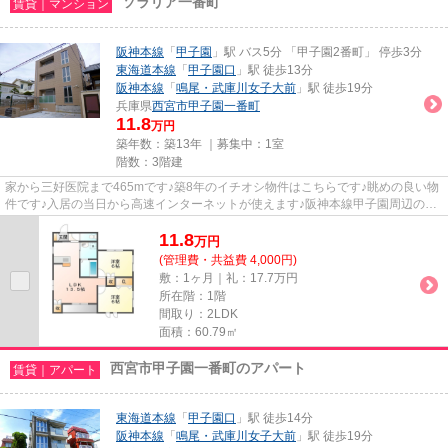
ソラリア一番町
賃貸｜マンション
阪神本線
「
甲子園
」駅 バス5分 「甲子園2番町」 停歩3分
東海道本線
「
甲子園口
」駅 徒歩13分
阪神本線
「
鳴尾・武庫川女子大前
」駅 徒歩19分
兵庫県
西宮市
甲子園一番町
11.8
万円
築年数：築13年 ｜募集中：
1室
階数：3階建
家から三好医院まで465mです♪築8年のイチオシ物件はこちらです♪眺めの良い物
件です♪入居の当日から高速インターネットが使えます♪阪神本線甲子園周辺の事
なら、naruo@koshi-en.netから...
11.8
万
円
(管理費・共益費 4,000円)
敷：1ヶ月｜礼：17.7万円
所在階：1階
間取り：2LDK
面積：60.79㎡
西宮市甲子園一番町のアパート
賃貸｜アパート
東海道本線
「
甲子園口
」駅 徒歩14分
阪神本線
「
鳴尾・武庫川女子大前
」駅 徒歩19分