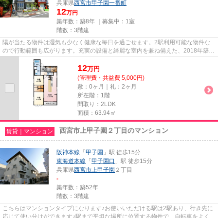
兵庫県
西宮市
甲子園一番町
12
万円
築年数：築8年 ｜募集中：
1室
階数：3階建
陽が当たる物件は湿気も少なく健康な毎日を過ごせます。2駅利用可能な物件な
ので行動範囲も広がります。充実の設備と綺麗な室内を兼ね備えた、2018年築の
物件です。乗駅まで平坦な物件...
12
万
円
(管理費・共益費 5,000円)
敷：0ヶ月｜礼：2ヶ月
所在階：1階
間取り：2LDK
面積：63.94㎡
西宮市上甲子園２丁目のマンション
賃貸｜マンション
阪神本線
「
甲子園
」駅 徒歩15分
東海道本線
「
甲子園口
」駅 徒歩15分
兵庫県
西宮市
上甲子園
２丁目
-
築年数：築52年
階数：3階建
こちらはマンションタイプになります♪お使いいただける駅は2駅あり、行き先に
応じて使い分けができます♪駅まで平坦な場所に位置する物件で、自転車をよく使