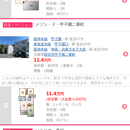
所在階：2階
間取り：1R
面積：49.07㎡
メゾン・ド・甲子園二番町
賃貸｜マンション
阪神本線
「
甲子園
」駅 徒歩17分
東海道本線
「
甲子園口
」駅 徒歩15分
阪神本線
「
鳴尾・武庫川女子大前
」駅 徒歩19分
兵庫県
西宮市
甲子園二番町
11.4
万円
築年数：築36年 ｜募集中：
1室
階数：2階建
こちらの物件はマンションです。駅まで平坦な場所で移動もラクな物件です。付
近に駅が2駅あり、行き先に応じて使い分けができます。西宮市エリアにある賃
貸情報のことなら、地域に密着...
11.4
万
円
(管理費・共益費 6,000円)
敷：1ヶ月｜礼：2ヶ月
所在階：1階
間取り：3LDK
面積：63.71㎡