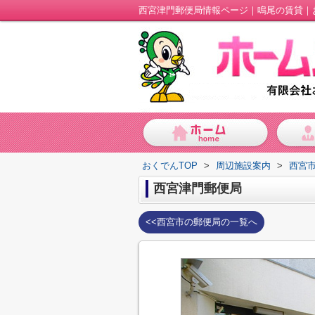
西宮津門郵便局情報ページ｜鳴尾の賃貸｜
おくでんTOP
>
周辺施設案内
>
西宮
西宮津門郵便局
<<西宮市の郵便局の一覧へ