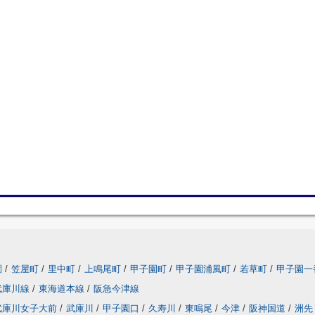
園
/
笠屋町
/
里中町
/
上鳴尾町
/
甲子園町
/
甲子園浦風町
/
若草町
/
甲子園一
武庫川線
/
東海道本線
/
阪急今津線
武庫川女子大前
/
武庫川
/
甲子園口
/
久寿川
/
東鳴尾
/
今津
/
阪神国道
/
洲先