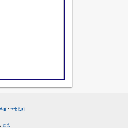
番町
/
学文殿町
/
西宮