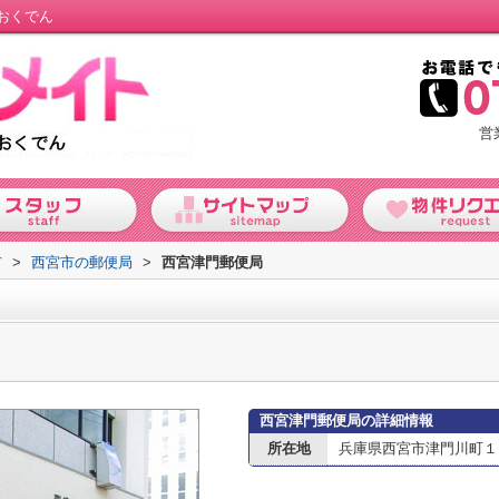
おくでん
営
市
>
西宮市の郵便局
>
西宮津門郵便局
西宮津門郵便局の詳細情報
所在地
兵庫県西宮市津門川町１