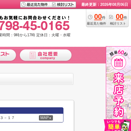
最終更新：2026年08月06日
00
00
件
件
最近見た物件
検討リスト
業時間：9時から17時
定休日：火曜・水曜
３－１７
MAP
▼