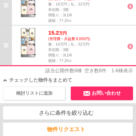
敷：16万円｜礼：32万円
所在階：3階
間取り：3LDK
面積：77.20㎡
15.2
万
円
(管理費・共益費 8,000円)
敷：16万円｜礼：32万円
所在階：3階
間取り：3LDK
面積：77.20㎡
該当公開件数
6
棟 空き数
8
件
1-6
棟表示
チェックした物件をまとめて
検討リストに追加
お問い合わせ
さらに条件を絞り込む
物件リクエスト