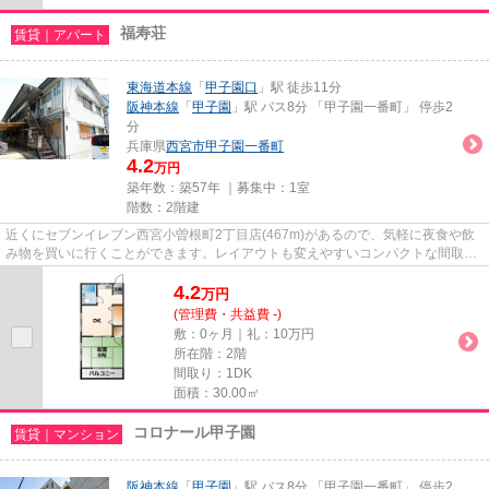
福寿荘
賃貸｜アパート
東海道本線
「
甲子園口
」駅 徒歩11分
阪神本線
「
甲子園
」駅 バス8分 「甲子園一番町」 停歩2
分
兵庫県
西宮市
甲子園一番町
4.2
万円
築年数：築57年 ｜募集中：
1室
階数：2階建
近くにセブンイレブン西宮小曽根町2丁目店(467m)があるので、気軽に夜食や飲
み物を買いに行くことができます。レイアウトも変えやすいコンパクトな間取り
のアパートです。どういった設...
4.2
万
円
(管理費・共益費 -)
敷：0ヶ月｜礼：10万円
所在階：2階
間取り：1DK
面積：30.00㎡
コロナール甲子園
賃貸｜マンション
阪神本線
「
甲子園
」駅 バス8分 「甲子園一番町」 停歩2