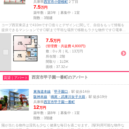
兵庫県
西宮市
小曽根町
２丁目
7.5
万円
築年数：築3年 ｜募集中：
1室
階数：3階建
コープ西宮東店まで410mです◎造りとデザインに関して、自信をもって情報を
提供できるマンションです◎駅まで平坦な場所で移動もラクな物件です◎電車で
の移動がより便利になる、2駅利用...
7.5
万
円
(管理費・共益費 4,800円)
敷：0ヶ月｜礼：13万円
所在階：2階
間取り：1LDK
面積：37.32㎡
西宮市甲子園一番町のアパート
賃貸｜アパート
東海道本線
「
甲子園口
」駅 徒歩14分
阪神本線
「
鳴尾・武庫川女子大前
」駅 徒歩19分
兵庫県
西宮市
甲子園一番町
12
万円
築年数：築8年 ｜募集中：
1室
階数：3階建
陽が当たる物件は湿気も少なく健康な毎日を過ごせます。2駅利用可能な物件な