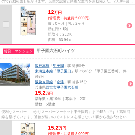
ので行動範囲も広がります。充実の設備と綺麗な室内を兼ね備えた、2018年築の
物件です。乗駅まで平坦な物件...
12
万
円
(管理費・共益費 5,000円)
敷：0ヶ月｜礼：2ヶ月
所在階：1階
間取り：2LDK
面積：63.94㎡
甲子園六石町ハイツ
賃貸｜マンション
阪神本線
「
甲子園
」駅 徒歩5分
東海道本線
「
甲子園口
」駅 バス8分 「甲子園五番町」 停
歩3分
阪急今津線
「
今津
」駅 徒歩15分
兵庫県
西宮市
甲子園六石町
15.2
万円
築年数：築19年 ｜募集中：
2室
階数：5階建
便利なスーパー「いかりスーパーマーケット甲子園店」まで452mです！高速回
線を繋げています、通信が速いのでストレスを感じない！駅から徒歩5分という
アクセス良好な駅近物件はいかが...
15.2
万
円
(管理費・共益費 8,000円)