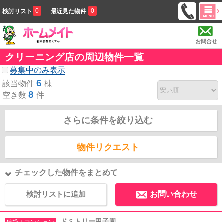
0
0
検討リスト
最近見た物件
お問合せ
クリーニング店の周辺物件一覧
募集中のみ表示
6
該当物件
棟
8
空き数
件
さらに条件を絞り込む
物件リクエスト
チェックした物件をまとめて
検討リストに追加
お問い合わせ
ドミトリー甲子園
賃貸｜マンション