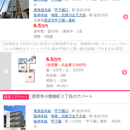
分
東海道本線
「
甲子園口
」駅 徒歩10分
阪神本線
「
鳴尾・武庫川女子大前
」駅 徒歩19分
兵庫県
西宮市
甲子園一番町
6.5
万円
築年数：築35年 ｜募集中：
1室
階数：5階建
三好医院まで332mです♪自宅から2駅利用できる、利便性の高いマンションです♪
こちらの物件はマンションです♪道が平坦だと買い物も快適にできますね♪西宮市
エリアと阪神本線甲子園付近で...
6.5
万
円
(管理費・共益費 5,000円)
敷：0万円｜礼：10万円
所在階：1階
間取り：1DK
面積：40.00㎡
西宮市小曽根町２丁目のアパート
賃貸｜アパート
東海道本線
「
甲子園口
」駅 徒歩16分
阪神本線
「
鳴尾・武庫川女子大前
」駅 徒歩18分
阪神本線
「
甲子園
」駅 バス9分 「甲子園二番町」 停歩9
分