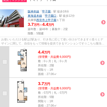
阪神本線
「
甲子園
」駅 徒歩18分
東海道本線
「
甲子園口
」駅 徒歩12分
兵庫県
西宮市
上甲子園
１丁目
3.7
4.4
万円～
万円
築年数：築46年 ｜募集中：
2室
階数：5階建
お使いいただける駅は2駅あり、行き先に応じて使い分けができます☆造りとデ
ザインに関して、自信をもって情報を提供できるマンションです☆こちら陽当た
りの良好な物件です☆道が平坦だ...
4.4
万
円
(管理費・共益費 6,000円)
敷：0ヶ月｜礼：0ヶ月
所在階：2階
間取り：1R
面積：27.06㎡
3.7
万
円
(管理費・共益費 6,000円)
敷：0万円｜礼：0万円
所在階：5階
間取り：1R
面積：27.06㎡