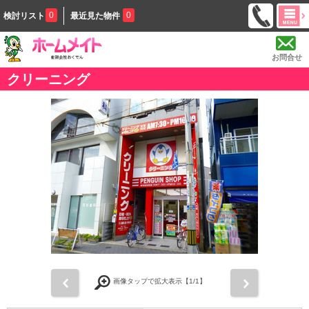
0
0
検討リスト
最近見た物件
お問合せ
クリーニング
前
次
画像タップで拡大表示【
1
/1】