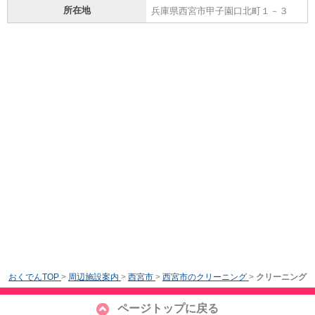
所在地
兵庫県西宮市甲子園口北町１－３
おくでんTOP
>
周辺施設案内
>
西宮市
>
西宮市のクリーニング
>
クリーニング
ページトップに戻る