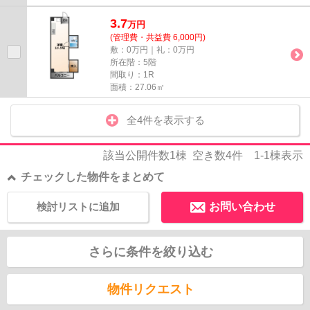
3.7
万
円
(管理費・共益費 6,000円)
敷：0万円｜礼：0万円
所在階：5階
間取り：1R
面積：27.06㎡
全4件を表示する
該当公開件数
1
棟 空き数
4
件
1-1
棟表示
チェックした物件をまとめて
検討リストに追加
お問い合わせ
さらに条件を絞り込む
物件リクエスト