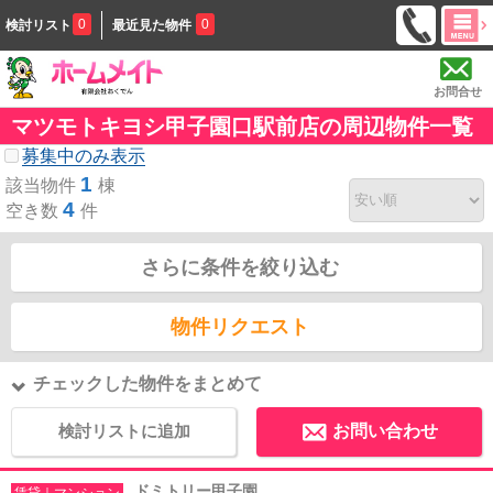
0
0
検討リスト
最近見た物件
お問合せ
マツモトキヨシ甲子園口駅前店の周辺物件一覧
募集中のみ表示
1
該当物件
棟
4
空き数
件
さらに条件を絞り込む
物件リクエスト
チェックした物件をまとめて
検討リストに追加
お問い合わせ
ドミトリー甲子園
賃貸｜マンション