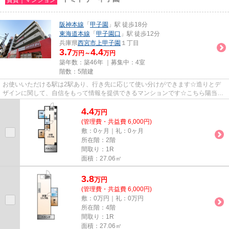
阪神本線
「
甲子園
」駅 徒歩18分
東海道本線
「
甲子園口
」駅 徒歩12分
兵庫県
西宮市
上甲子園
１丁目
3.7
4.4
万円～
万円
築年数：築46年 ｜募集中：
4室
階数：5階建
お使いいただける駅は2駅あり、行き先に応じて使い分けができます☆造りとデ
ザインに関して、自信をもって情報を提供できるマンションです☆こちら陽当た
りの良好な物件です☆道が平坦だ...
4.4
万
円
(管理費・共益費 6,000円)
敷：0ヶ月｜礼：0ヶ月
所在階：2階
間取り：1R
面積：27.06㎡
3.8
万
円
(管理費・共益費 6,000円)
敷：0万円｜礼：0万円
所在階：4階
間取り：1R
面積：27.06㎡