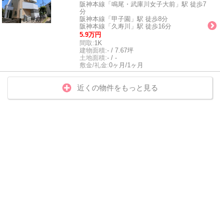
阪神本線「鳴尾・武庫川女子大前」駅 徒歩7
分
阪神本線「甲子園」駅 徒歩8分
阪神本線「久寿川」駅 徒歩16分
5.9万円
間取:
1K
建物面積:
- / 7.67坪
土地面積:
- / -
敷金/礼金:
0ヶ月/1ヶ月
近くの物件をもっと見る