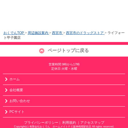
おくでんTOP
>
周辺施設案内
>
西宮市
>
西宮市のドラッグストア
>
ライフォー
ト甲子園店
ページトップに戻る
営業時間:9時から17時
定休日:火曜・水曜
ホーム
会社概要
お問い合わせ
PCサイト
プライバシーポリシー
利用規約
｜アクセスマップ
｜
Copyright(c) 有限会社おくでん ホームメイトＦＣ阪神鳴尾駅前店 All rights reserved.