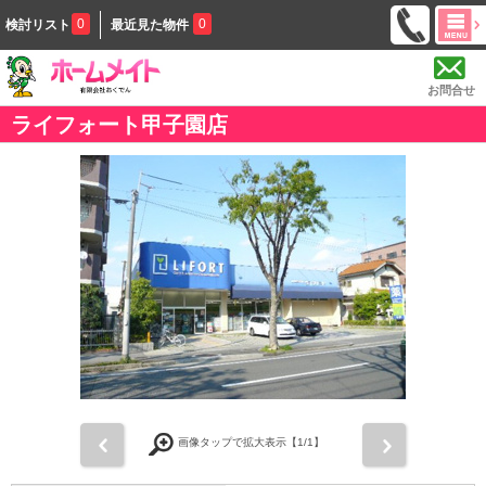
0
0
検討リスト
最近見た物件
お問合せ
ライフォート甲子園店
前
次
画像タップで拡大表示【
1
/1】