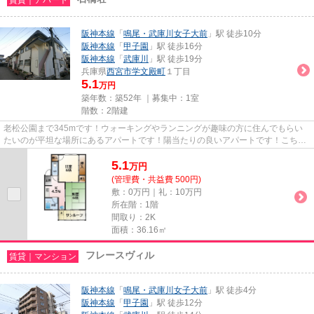
阪神本線
「
鳴尾・武庫川女子大前
」駅 徒歩10分
阪神本線
「
甲子園
」駅 徒歩16分
阪神本線
「
武庫川
」駅 徒歩19分
兵庫県
西宮市
学文殿町
１丁目
5.1
万円
築年数：築52年 ｜募集中：
1室
階数：2階建
老松公園まで345mです！ウォーキングやランニングが趣味の方に住んでもらい
たいのが平坦な場所にあるアパートです！陽当たりの良いアパートです！こちら
の物件はアパートです！当社ス...
5.1
万
円
(管理費・共益費 500円)
敷：0万円｜礼：10万円
所在階：1階
間取り：2K
面積：36.16㎡
フレースヴィル
賃貸｜マンション
阪神本線
「
鳴尾・武庫川女子大前
」駅 徒歩4分
阪神本線
「
甲子園
」駅 徒歩12分