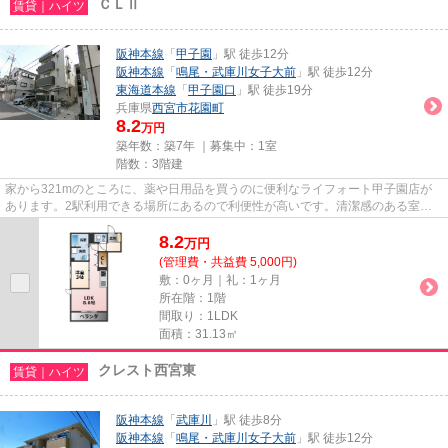
ＣＬⅡ
賃貸｜ハイツ
阪神本線
「
甲子園
」駅 徒歩12分
阪神本線
「
鳴尾・武庫川女子大前
」駅 徒歩12分
東海道本線
「
甲子園口
」駅 徒歩19分
兵庫県
西宮市
花園町
8.2
万円
築年数：築7年 ｜募集中：
1室
階数：3階建
家から321mのところに、薬や日用品を買うのに便利なライフォート甲子園店が
あります。2駅利用できる場所にあるので利便性が高いです。清潔感のある室内
が魅力的な平成30年築の物件とな...
8.2
万
円
(管理費・共益費 5,000円)
敷：0ヶ月｜礼：1ヶ月
所在階：1階
間取り：1LDK
面積：31.13㎡
クレスト西宮東
賃貸｜ハイツ
阪神本線
「
武庫川
」駅 徒歩8分
阪神本線
「
鳴尾・武庫川女子大前
」駅 徒歩12分