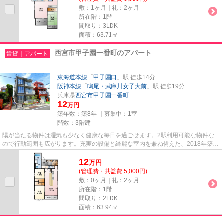
敷：1ヶ月｜礼：2ヶ月
所在階：1階
間取り：3LDK
面積：63.71㎡
西宮市甲子園一番町のアパート
賃貸｜アパート
東海道本線
「
甲子園口
」駅 徒歩14分
阪神本線
「
鳴尾・武庫川女子大前
」駅 徒歩19分
兵庫県
西宮市
甲子園一番町
12
万円
築年数：築8年 ｜募集中：
1室
階数：3階建
陽が当たる物件は湿気も少なく健康な毎日を過ごせます。2駅利用可能な物件な
ので行動範囲も広がります。充実の設備と綺麗な室内を兼ね備えた、2018年築の
物件です。乗駅まで平坦な物件...
12
万
円
(管理費・共益費 5,000円)
敷：0ヶ月｜礼：2ヶ月
所在階：1階
間取り：2LDK
面積：63.94㎡