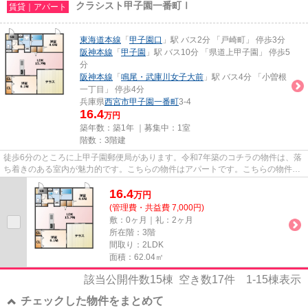
クラシスト甲子園一番町Ⅰ
賃貸｜アパート
東海道本線
「
甲子園口
」駅 バス2分 「戸崎町」 停歩3分
阪神本線
「
甲子園
」駅 バス10分 「県道上甲子園」 停歩5
分
阪神本線
「
鳴尾・武庫川女子大前
」駅 バス4分 「小曽根
一丁目」 停歩4分
兵庫県
西宮市
甲子園一番町
3-4
16.4
万円
築年数：築1年 ｜募集中：
1室
階数：3階建
徒歩6分のところに上甲子園郵便局があります。令和7年築のコチラの物件は、落
ち着きのある室内が魅力的です。こちらの物件はアパートです。こちらの物件は
自走式駐車場がご利用いただ...
16.4
万
円
(管理費・共益費 7,000円)
敷：0ヶ月｜礼：2ヶ月
所在階：3階
間取り：2LDK
面積：62.04㎡
該当公開件数
15
棟 空き数
17
件
1-15
棟表示
チェックした物件をまとめて