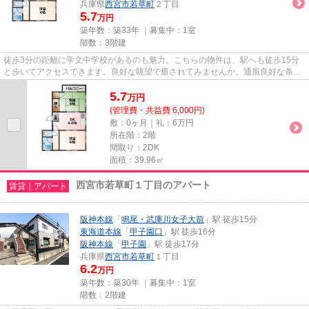
兵庫県
西宮市
若草町
２丁目
5.7
万円
築年数：築33年 ｜募集中：
1室
階数：3階建
徒歩3分の距離に学文中学校があるのも魅力。こちらの物件は、駅へも徒歩15分
と歩いてアクセスできます。良好な眺望で癒されてみませんか。通風良好な条件
は健康面でも大切です。そんな...
5.7
万
円
(管理費・共益費 6,000円)
敷：0ヶ月｜礼：6万円
所在階：2階
間取り：2DK
面積：39.96㎡
西宮市若草町１丁目のアパート
賃貸｜アパート
阪神本線
「
鳴尾・武庫川女子大前
」駅 徒歩15分
東海道本線
「
甲子園口
」駅 徒歩16分
阪神本線
「
甲子園
」駅 徒歩17分
兵庫県
西宮市
若草町
１丁目
6.2
万円
築年数：築30年 ｜募集中：
1室
階数：2階建