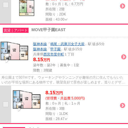
敷：0ヶ月｜礼：6.7万円
所在階：2階
間取り：2DK
面積：43.00㎡
MOVE甲子園EAST
賃貸｜アパート
阪神本線
「
鳴尾・武庫川女子大前
」駅 徒歩5分
阪神本線
「
甲子園
」駅 徒歩15分
兵庫県
西宮市
里中町
１丁目
8.15
万円
築年数：築2年 ｜募集中：
1室
階数：3階建
寿公園まで307mです。ウォーキングやランニングが趣味の方に住んでもらいた
いのが平坦な場所にある物件です。眺望良好で景色が楽しめます。造りとデザイ
ンに関して、自信をもって情報...
8.15
万
円
(管理費・共益費 5,000円)
敷：0ヶ月｜礼：1ヶ月
所在階：3階
間取り：1LDK
面積：28.47㎡