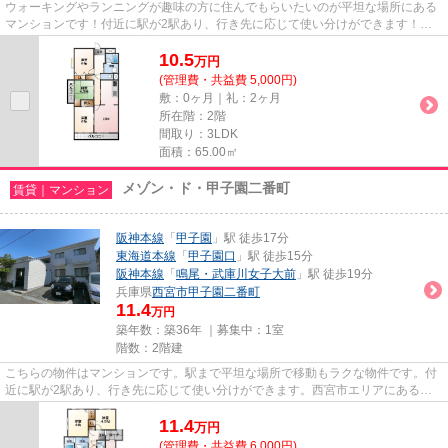
ウォーキングやランニングが趣味の方に住んでもらいたいのが平坦な場所にある
マンションです！付近に駅が2駅あり、行き先に応じて使い分けができます！ニ
ーズの高い、陽当たり環境良好...
10.5
万
円
(管理費・共益費 5,000円)
敷：0ヶ月｜礼：2ヶ月
所在階：2階
間取り：3LDK
面積：65.00㎡
メゾン・ド・甲子園二番町
賃貸｜マンション
阪神本線
「
甲子園
」駅 徒歩17分
東海道本線
「
甲子園口
」駅 徒歩15分
阪神本線
「
鳴尾・武庫川女子大前
」駅 徒歩19分
兵庫県
西宮市
甲子園二番町
11.4
万円
築年数：築36年 ｜募集中：
1室
階数：2階建
こちらの物件はマンションです。駅まで平坦な場所で移動もラクな物件です。付
近に駅が2駅あり、行き先に応じて使い分けができます。西宮市エリアにある賃
貸情報のことなら、地域に密着...
11.4
万
円
(管理費・共益費 6,000円)