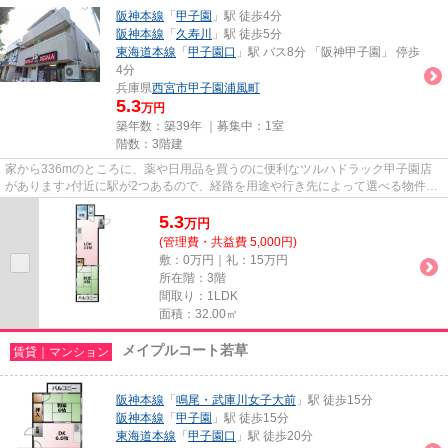
阪神本線
「
甲子園
」駅 徒歩4分
阪神本線
「
久寿川
」駅 徒歩5分
東海道本線
「
甲子園口
」駅 バス8分 「阪神甲子園」 停歩
4分
兵庫県
西宮市
甲子園浦風町
5.3
万円
築年数：築39年 ｜募集中：
1室
階数：3階建
家から336mのところに、薬や日用品を買うのに便利なツルハドラック甲子園店
があります♪付近に駅が2つあるので、経路を用途や行き先によって選べる物件で
す♪綺麗好きな方にも満足の内装...
5.3
万
円
(管理費・共益費 5,000円)
敷：0万円｜礼：15万円
所在階：3階
間取り：1LDK
面積：32.00㎡
メイプルコート若草
賃貸｜マンション
阪神本線
「
鳴尾・武庫川女子大前
」駅 徒歩15分
阪神本線
「
甲子園
」駅 徒歩15分
東海道本線
「
甲子園口
」駅 徒歩20分