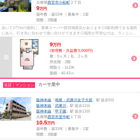
兵庫県
西宮市
小松町
２丁目
9
万円
築年数：築15年 ｜募集中：
1室
階数：2階建
歩いて277mの場所に、業務スーパー西宮鳴尾店があります◎2駅利用できる場所
にあり、行き先に合わせて使い分けができます◎場所が平坦なのは、ランニング
をする上で抑えたいポイントです...
9
万
円
(管理費・共益費 5,000円)
敷：0ヶ月｜礼：2ヶ月
所在階：2階
間取り：1LDK
面積：40.43㎡
カーサ里中
賃貸｜マンション
阪神本線
「
鳴尾・武庫川女子大前
」駅 徒歩5分
阪神本線
「
武庫川
」駅 徒歩12分
阪神本線
「
甲子園
」駅 徒歩13分
兵庫県
西宮市
里中町
１丁目
10.5
万円
築年数：築33年 ｜募集中：
1室
階数：3階建