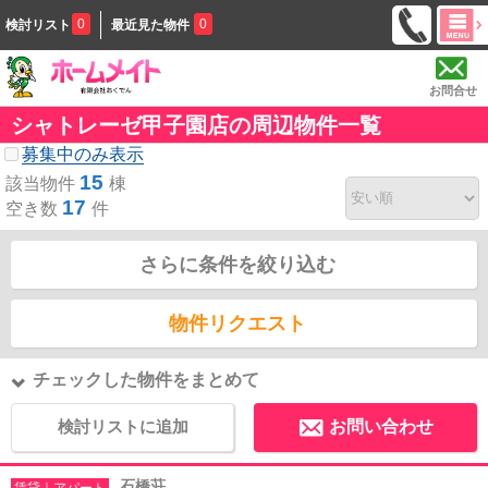
0
0
検討リスト
最近見た物件
お問合せ
シャトレーゼ甲子園店の周辺物件一覧
募集中のみ表示
15
該当物件
棟
17
空き数
件
さらに条件を絞り込む
物件リクエスト
チェックした物件をまとめて
検討リストに追加
お問い合わせ
石橋荘
賃貸｜アパート