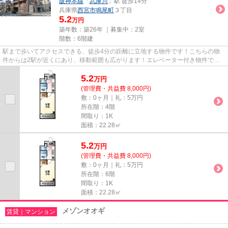
阪神本線
「
武庫川
」駅 徒歩14分
兵庫県
西宮市
鳴尾町
３丁目
5.2
万円
築年数：築26年 ｜募集中：
2室
階数：6階建
駅まで歩いてアクセスできる、徒歩4分の距離に立地する物件です！こちらの物
件からは2駅が近くにあり、移動範囲も広がります！エレベーター付き物件で
す！設備が充実したマンションタ...
5.2
万
円
(管理費・共益費 8,000円)
敷：0ヶ月｜礼：5万円
所在階：4階
間取り：1K
面積：22.28㎡
5.2
万
円
(管理費・共益費 8,000円)
敷：0ヶ月｜礼：5万円
所在階：6階
間取り：1K
面積：22.28㎡
メゾンオオギ
賃貸｜マンション