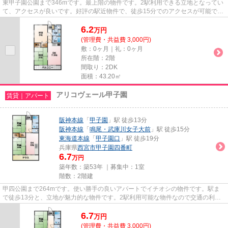
東甲子園公園まで346mです。最上階の物件です。2駅利用できる立地となってい
て、アクセスが良いです。好評の駅近物件で、徒歩15分でのアクセスが可能で
す。当社スタッフが地域の賃貸情...
6.2
万
円
(管理費・共益費 3,000円)
敷：0ヶ月｜礼：0ヶ月
所在階：2階
間取り：2DK
面積：43.20㎡
アリコヴェール甲子園
賃貸｜アパート
阪神本線
「
甲子園
」駅 徒歩13分
阪神本線
「
鳴尾・武庫川女子大前
」駅 徒歩15分
東海道本線
「
甲子園口
」駅 徒歩19分
兵庫県
西宮市
甲子園四番町
6.7
万円
築年数：築53年 ｜募集中：
1室
階数：2階建
甲四公園まで264mです。使い勝手の良いアパートでイチオシの物件です。駅ま
で徒歩13分と、立地が魅力的な物件です。2駅利用可能な物件なので交通の利便
性が良いのが魅力です。西宮市エ...
6.7
万
円
(管理費・共益費 3,000円)