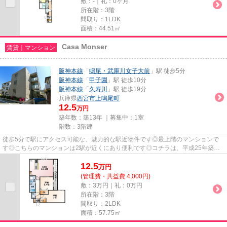
敷：-｜礼：0ヶ月
所在階：3階
間取り：1LDK
面積：44.51㎡
Casa Monser
賃貸｜マンション
阪神本線
「
鳴尾・武庫川女子大前
」駅 徒歩5分
阪神本線
「
甲子園
」駅 徒歩10分
阪神本線
「
久寿川
」駅 徒歩19分
兵庫県
西宮市
上鳴尾町
12.5
万円
築年数：築13年 ｜募集中：
1室
階数：3階建
徒歩5分で駅にアクセス可能な、魅力的な駅近物件です◎最上階のマンションで
す◎こちらのマンションは2駅が近くにあり便利です◎コチラは、平成25年築
の、多くの方に好評の物件となります...
12.5
万
円
(管理費・共益費 4,000円)
敷：3万円｜礼：0万円
所在階：3階
間取り：2LDK
面積：57.75㎡