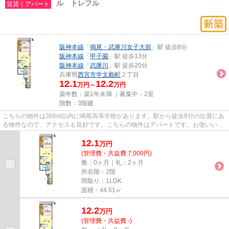
ル トレフル
賃貸｜アパート
阪神本線
「
鳴尾・武庫川女子大前
」駅 徒歩8分
阪神本線
「
甲子園
」駅 徒歩13分
阪神本線
「
武庫川
」駅 徒歩20分
兵庫県
西宮市
学文殿町
２丁目
12.1
12.2
万円～
万円
築年数：築1年未満 ｜募集中：
2室
階数：3階建
こちらの物件は366m以内に鳴尾高等学校があります。駅から徒歩8分の位置にあ
る物件なので、アクセスも良好です。こちらの物件はアパートです。お使いいた
だける駅は2駅あり、行き先に...
12.1
万
円
(管理費・共益費 7,000円)
敷：0ヶ月｜礼：2ヶ月
所在階：2階
間取り：1LDK
面積：44.51㎡
12.2
万
円
(管理費・共益費 -)