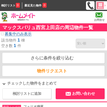
0
0
検討リスト
最近見た物件
お問合せ
マックスバリュ西宮上田店の周辺物件一覧
募集中のみ表示
1
該当物件
棟
1
空き数
件
さらに条件を絞り込む
物件リクエスト
チェックした物件をまとめて
検討リストに追加
お問い合わせ
フェリオ鳴尾
賃貸｜ハイツ