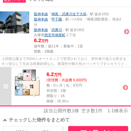
阪神本線
「
鳴尾・武庫川女子大前
」駅 徒歩10分
阪神本線
「
甲子園
」駅 バス8分 「鳴尾消防署前」 停歩2
分
阪神本線
「
武庫川
」駅 徒歩18分
兵庫県
西宮市
鳴尾町
２丁目
6.2
万円
築年数：築11年 ｜募集中：
1室
階数：3階建
上田西公園まで350m☆オートロックで管理されており、部外者の侵入を防ぎま
す☆安心して住める軽量鉄骨なら、耐震性や耐久性がバッチリです☆カラリと気
持ちの良い浴室を実現につながる浴...
6.2
万
円
(管理費・共益費 6,000円)
敷：0ヶ月｜礼：9万円
所在階：1階
間取り：1K
面積：26.30㎡
該当公開件数
1
棟 空き数
1
件
1-1
棟表示
チェックした物件をまとめて