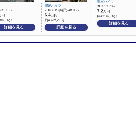
鳴尾ハイツ
Ⅱ
鳴尾ハイツ
3DK/53.70㎡
/31.13㎡
2DK＋1S(納戸)/48.03㎡
7.2
万円
6.4
万円
万円
約431m／6分
8m／6分
約432m／6分
詳細を見る
詳細を見る
詳細を見る