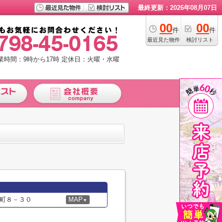
最終更新：2026年08月07日
00
00
件
件
最近見た物件
検討リスト
業時間：9時から17時
定休日：火曜・水曜
町８－３０
MAP
▼