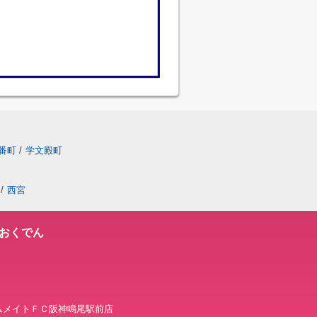
番町
/
学文殿町
/
西宮
おくでん
 ホームメイトＦＣ阪神鳴尾駅前店