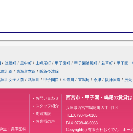
園
/
笠屋町
/
里中町
/
上鳴尾町
/
甲子園町
/
甲子園浦風町
/
若草町
/
甲子園一
武庫川線
/
東海道本線
/
阪急今津線
武庫川女子大前
/
武庫川
/
甲子園口
/
久寿川
/
東鳴尾
/
今津
/
阪神国道
/
洲先
西宮市・甲子園・鳴尾の賃貸は
お問い合わせ
スタッフ紹介
兵庫県西宮市鳴尾町３丁目1-8
周辺施設
TEL:0798-45-0165
お客様の声
FAX:0798-40-6063
学生・兵庫医科
Copyright(c) 有限会社おくでん