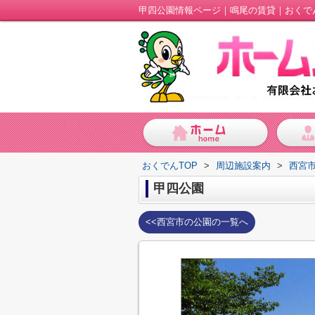
甲四公園情報ページ｜鳴尾の賃貸｜おくで
おくでんTOP
>
周辺施設案内
>
西宮
甲四公園
<<西宮市の公園の一覧へ