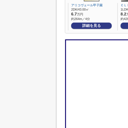
アリコヴェール甲子園
ＣＬ
2DK/43.00㎡
1LDK
6.7
8.2
万円
約264m／4分
約42
詳細を見る