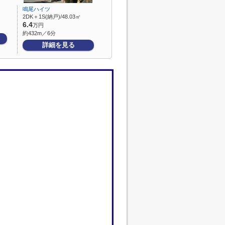
鳴尾ハイツ
2DK＋1S(納戸)/48.03㎡
6.4
万円
約432m／6分
詳細を見る