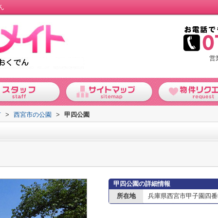
ん
営
市
>
西宮市の公園
>
甲四公園
甲四公園の詳細情報
所在地
兵庫県西宮市甲子園四番