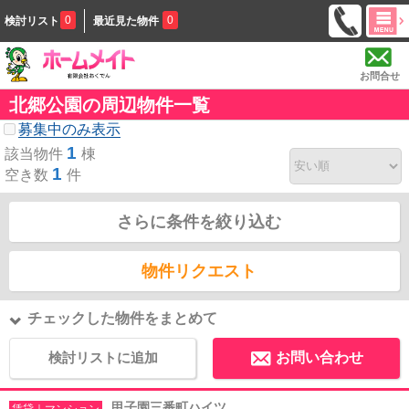
0
0
検討リスト
最近見た物件
お問合せ
北郷公園の周辺物件一覧
募集中のみ表示
1
該当物件
棟
1
空き数
件
さらに条件を絞り込む
物件リクエスト
チェックした物件をまとめて
検討リストに追加
お問い合わせ
甲子園三番町ハイツ
賃貸｜マンション