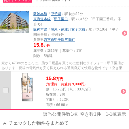
阪神本線
「
甲子園
」駅 徒歩11分
東海道本線
「
甲子園口
」駅 バス6分 「甲子園三番町」 停
歩3分
阪神本線
「
鳴尾・武庫川女子大前
」駅 バス10分 「甲子
園三番町」 停歩3分
兵庫県
西宮市
甲子園三番町
15.8
万円
築年数：築16年 ｜募集中：
1室
階数：5階建
家から473mのところに、薬や日用品を買うのに便利なライフォート甲子園店が
あります！夏場の電気代も安く抑えられる通風良好で快適な物件です！空き巣や
放火などの防犯面で優れている...
15.8
万
円
(管理費・共益費 9,000円)
敷：16.7万円｜礼：33.4万円
所在階：3階
間取り：2LDK
面積：66.98㎡
該当公開件数
1
棟 空き数
1
件
1-1
棟表示
チェックした物件をまとめて