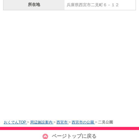
所在地
兵庫県西宮市二見町６－１２
おくでんTOP
>
周辺施設案内
>
西宮市
>
西宮市の公園
>
二見公園
ページトップに戻る