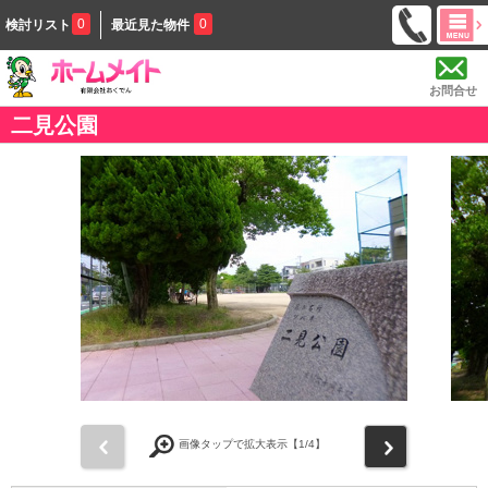
0
0
検討リスト
最近見た物件
お問合せ
二見公園
前
次
画像タップで拡大表示【
1
/4】