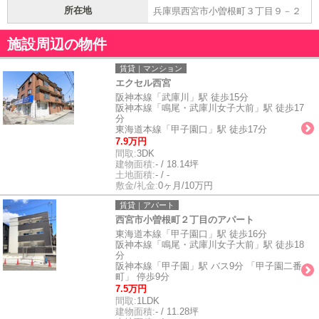
所在地
兵庫県西宮市小曽根町３丁目９－２
施設周辺の物件
賃貸｜マンション
エクセル西宮
阪神本線「武庫川」駅 徒歩15分
阪神本線「鳴尾・武庫川女子大前」駅 徒歩17
分
東海道本線「甲子園口」駅 徒歩17分
7.9万円
間取:
3DK
建物面積:
- / 18.14坪
土地面積:
- / -
敷金/礼金:
0ヶ月/10万円
賃貸｜アパート
西宮市小曽根町２丁目のアパート
東海道本線「甲子園口」駅 徒歩16分
阪神本線「鳴尾・武庫川女子大前」駅 徒歩18
分
阪神本線「甲子園」駅 バス9分 「甲子園二番
町」 停歩9分
7.5万円
間取:
1LDK
建物面積:
- / 11.28坪