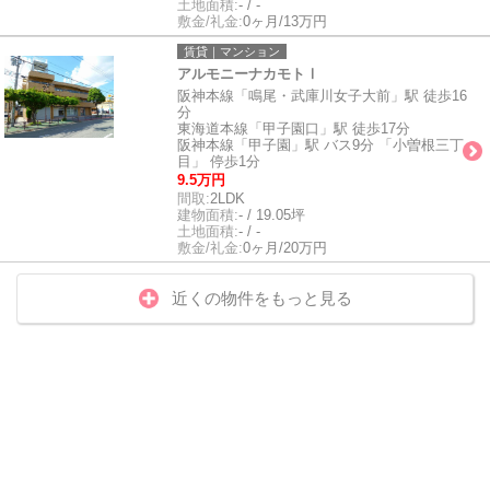
土地面積:
- / -
敷金/礼金:
0ヶ月/13万円
賃貸｜マンション
アルモニーナカモトⅠ
阪神本線「鳴尾・武庫川女子大前」駅 徒歩16
分
東海道本線「甲子園口」駅 徒歩17分
阪神本線「甲子園」駅 バス9分 「小曽根三丁
目」 停歩1分
9.5万円
間取:
2LDK
建物面積:
- / 19.05坪
土地面積:
- / -
敷金/礼金:
0ヶ月/20万円
近くの物件をもっと見る