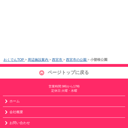
おくでんTOP
>
周辺施設案内
>
西宮市
>
西宮市の公園
>
小曽根公園
ページトップに戻る
営業時間:9時から17時
定休日:火曜・水曜
ホーム
会社概要
お問い合わせ