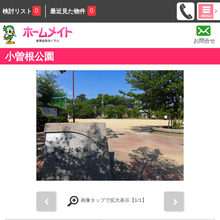
0
0
検討リスト
最近見た物件
お問合せ
小曽根公園
前
次
画像タップで拡大表示【
1
/1】