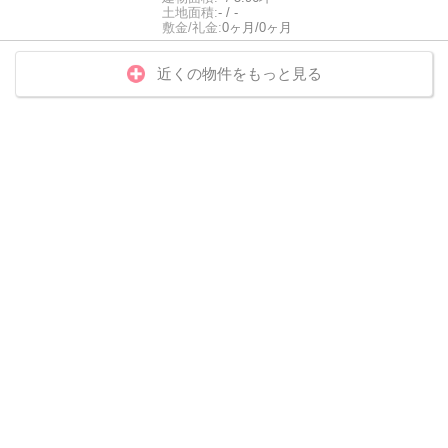
土地面積:
- / -
敷金/礼金:
0ヶ月/0ヶ月
近くの物件をもっと見る