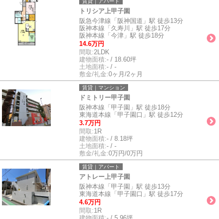
賃貸｜アパート
トリシア上甲子園
阪急今津線「阪神国道」駅 徒歩13分
阪神本線「久寿川」駅 徒歩17分
阪神本線「今津」駅 徒歩18分
14.6万円
間取:
2LDK
建物面積:
- / 18.60坪
土地面積:
- / -
敷金/礼金:
0ヶ月/2ヶ月
賃貸｜マンション
ドミトリー甲子園
阪神本線「甲子園」駅 徒歩18分
東海道本線「甲子園口」駅 徒歩12分
3.7万円
間取:
1R
建物面積:
- / 8.18坪
土地面積:
- / -
敷金/礼金:
0万円/0万円
賃貸｜アパート
アトレー上甲子園
阪神本線「甲子園」駅 徒歩13分
東海道本線「甲子園口」駅 徒歩17分
4.6万円
間取:
1R
建物面積:
- / 5.96坪