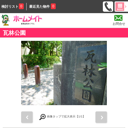
0
0
検討リスト
最近見た物件
お問合せ
瓦林公園
前
次
画像タップで拡大表示【
1
/1】