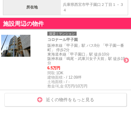
兵庫県西宮市甲子園口２丁目１－３
所在地
４
施設周辺の物件
賃貸｜マンション
コロナール甲子園
阪神本線「甲子園」駅 バス8分 「甲子園一番
町」 停歩2分
東海道本線「甲子園口」駅 徒歩10分
阪神本線「鳴尾・武庫川女子大前」駅 徒歩19
分
6.5万円
間取:
1DK
建物面積:
- / 12.09坪
土地面積:
- / -
敷金/礼金:
0万円/10万円
近くの物件をもっと見る