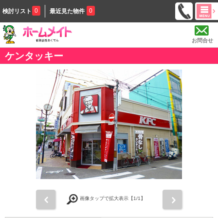
0
0
検討リスト
最近見た物件
お問合せ
ケンタッキー
前
次
画像タップで拡大表示【
1
/1】