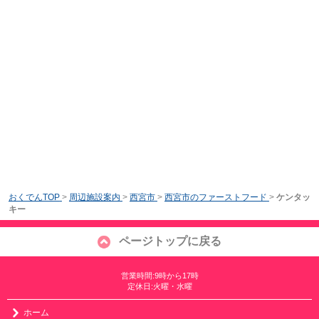
おくでんTOP
>
周辺施設案内
>
西宮市
>
西宮市のファーストフード
>
ケンタッ
キー
ページトップに戻る
営業時間:9時から17時
定休日:火曜・水曜
ホーム