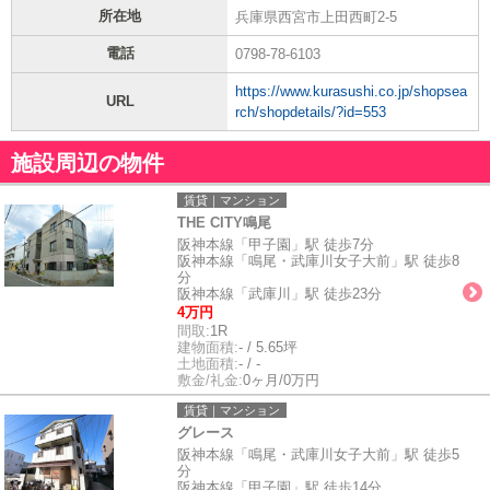
所在地
兵庫県西宮市上田西町2-5
電話
0798-78-6103
https://www.kurasushi.co.jp/shopsea
URL
rch/shopdetails/?id=553
施設周辺の物件
賃貸｜マンション
THE CITY鳴尾
阪神本線「甲子園」駅 徒歩7分
阪神本線「鳴尾・武庫川女子大前」駅 徒歩8
分
阪神本線「武庫川」駅 徒歩23分
4万円
間取:
1R
建物面積:
- / 5.65坪
土地面積:
- / -
敷金/礼金:
0ヶ月/0万円
賃貸｜マンション
グレース
阪神本線「鳴尾・武庫川女子大前」駅 徒歩5
分
阪神本線「甲子園」駅 徒歩14分