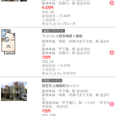
阪神本線「武庫川」駅 徒歩16分
4.3万円
間取:
1R
建物面積:
- / 5.44坪
土地面積:
- / -
敷金/礼金:
0ヶ月/1ヶ月
賃貸｜アパート
フジパレス西宮鳴尾Ⅱ番館
阪神本線「鳴尾・武庫川女子大前」駅 徒歩8
分
阪神本線「甲子園」駅 徒歩18分
阪神本線「武庫川」駅 徒歩23分
7万円
間取:
1K
建物面積:
- / 9.37坪
土地面積:
- / -
敷金/礼金:
0ヶ月/8万円
賃貸｜ハイツ
西宮市上鳴尾町のハイツ
阪神本線「甲子園」駅 徒歩9分
阪神本線「鳴尾・武庫川女子大前」駅 徒歩5
分
東海道本線「甲子園口」駅 バス6分 「学文中
学校前」 停歩5分
7万円
間取:
2DK