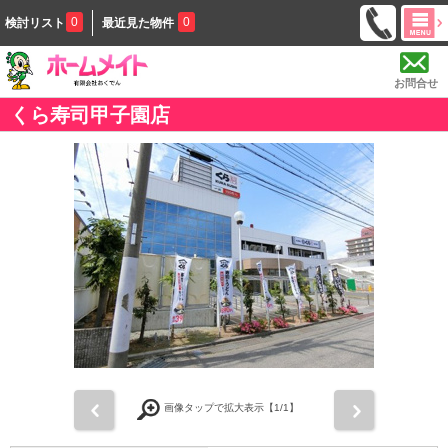
0
0
検討リスト
最近見た物件
お問合せ
くら寿司甲子園店
前
次
画像タップで拡大表示【
1
/1】