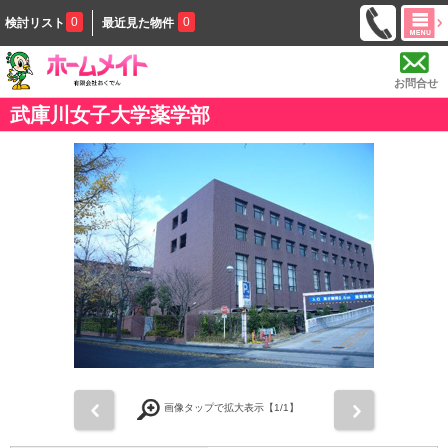
0
0
検討リスト
最近見た物件
お問合せ
武庫川女子大学薬学部
前
次
画像タップで拡大表示【
1
/1】