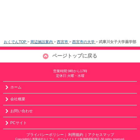
おくでんTOP
>
周辺施設案内
>
西宮市
>
西宮市の大学
>
武庫川女子大学薬学部
ページトップに戻る
営業時間:9時から17時
定休日:火曜・水曜
ホーム
会社概要
お問い合わせ
PCサイト
プライバシーポリシー
利用規約
｜アクセスマップ
｜
Copyright(c) 有限会社おくでん ホームメイトＦＣ阪神鳴尾駅前店 All rights reserved.