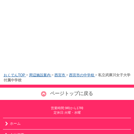
おくでんTOP
>
周辺施設案内
>
西宮市
>
西宮市の中学校
>
私立武庫川女子大学
付属中学校
ページトップに戻る
営業時間:9時から17時
定休日:火曜・水曜
ホーム