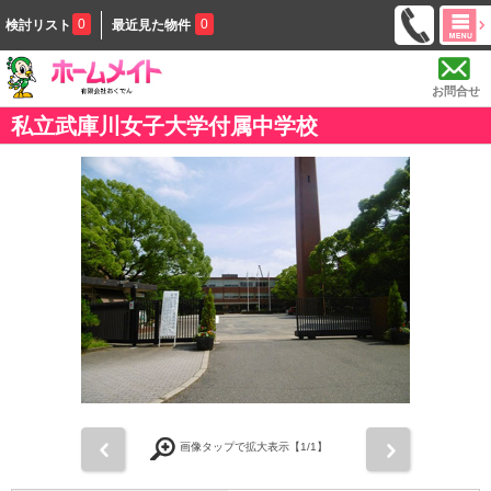
0
0
検討リスト
最近見た物件
お問合せ
私立武庫川女子大学付属中学校
前
次
画像タップで拡大表示【
1
/1】