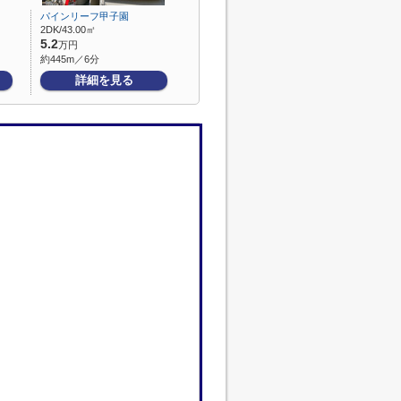
パインリーフ甲子園
2DK/43.00㎡
5.2
万円
約445m／6分
詳細を見る