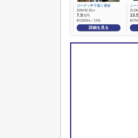
ゴーディ甲子園１番館
シー
2DK/42.55㎡
2LDK
7.5
13.
万円
約1003m／13分
約75
詳細を見る