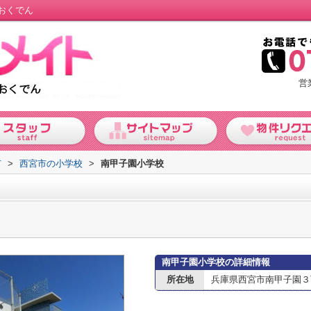
おくでん
営
市
>
西宮市の小学校
>
南甲子園小学校
南甲子園小学校の詳細情報
所在地
兵庫県西宮市南甲子園３