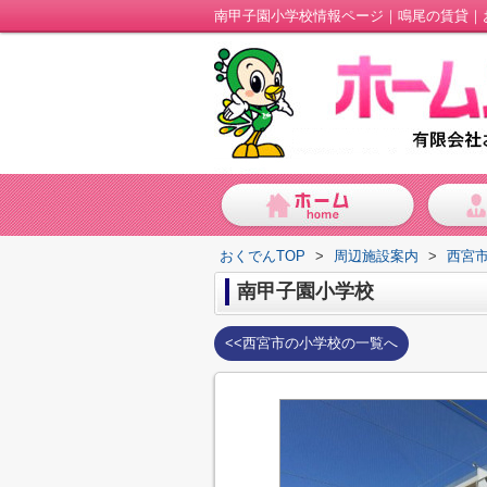
南甲子園小学校情報ページ｜鳴尾の賃貸｜
おくでんTOP
>
周辺施設案内
>
西宮
南甲子園小学校
<<西宮市の小学校の一覧へ