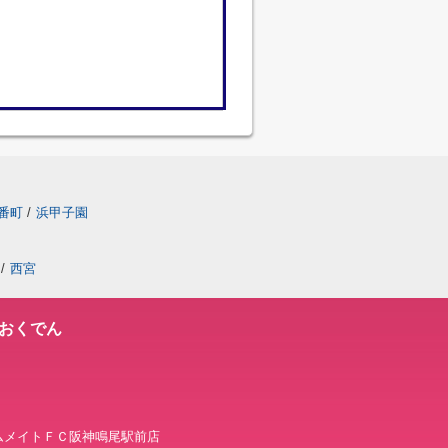
番町
/
浜甲子園
/
西宮
おくでん
 ホームメイトＦＣ阪神鳴尾駅前店