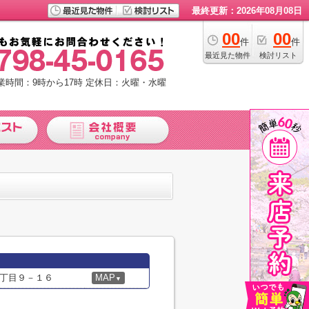
最終更新：2026年08月08日
00
00
件
件
最近見た物件
検討リスト
業時間：9時から17時
定休日：火曜・水曜
丁目９－１６
MAP
▼