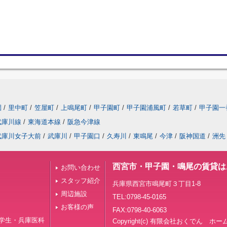
園
/
里中町
/
笠屋町
/
上鳴尾町
/
甲子園町
/
甲子園浦風町
/
若草町
/
甲子園一
武庫川線
/
東海道本線
/
阪急今津線
武庫川女子大前
/
武庫川
/
甲子園口
/
久寿川
/
東鳴尾
/
今津
/
阪神国道
/
洲先
西宮市・甲子園・鳴尾の賃貸は
お問い合わせ
スタッフ紹介
兵庫県西宮市鳴尾町３丁目1-8
周辺施設
TEL:0798-45-0165
お客様の声
FAX:0798-40-6063
学生・兵庫医科
Copyright(c) 有限会社おくでん