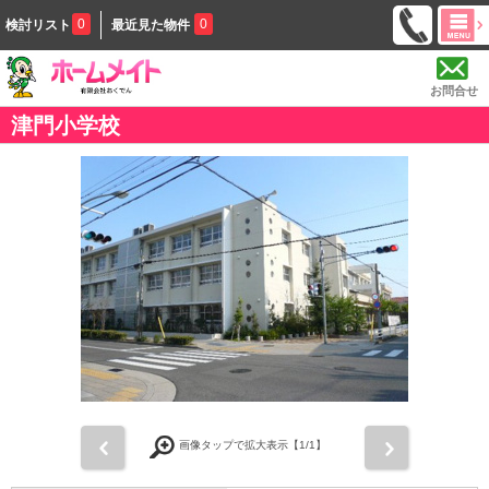
0
0
検討リスト
最近見た物件
お問合せ
津門小学校
前
次
画像タップで拡大表示【
1
/1】