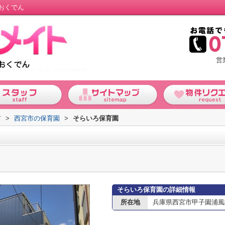
おくでん
営
市
>
西宮市の保育園
>
そらいろ保育園
そらいろ保育園の詳細情報
所在地
兵庫県西宮市甲子園浦風