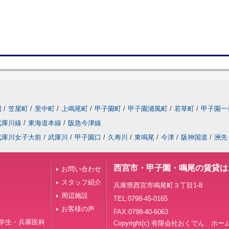
園
/
笠屋町
/
里中町
/
上鳴尾町
/
甲子園町
/
甲子園浦風町
/
若草町
/
甲子園一
武庫川線
/
東海道本線
/
阪急今津線
武庫川女子大前
/
武庫川
/
甲子園口
/
久寿川
/
東鳴尾
/
今津
/
阪神国道
/
洲先
西宮市・甲子園・鳴尾の賃貸は
お問い合わせ
スタッフ紹介
兵庫県西宮市鳴尾町３丁目1-8
周辺施設
TEL:0798-45-0165
お客様の声
FAX:0798-40-6063
学生・兵庫医科
Copyright(c) 有限会社おくでん