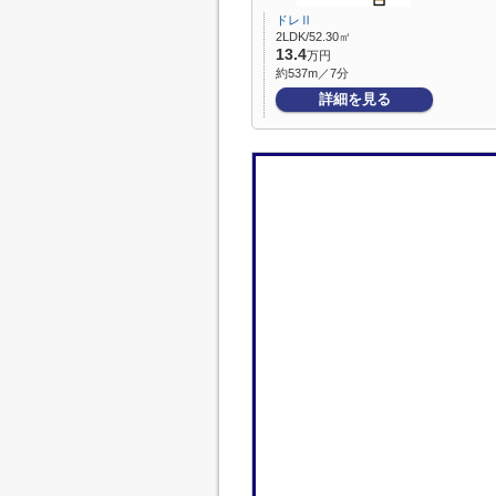
ドレⅡ
2LDK/52.30㎡
13.4
万円
約537m／7分
詳細を見る