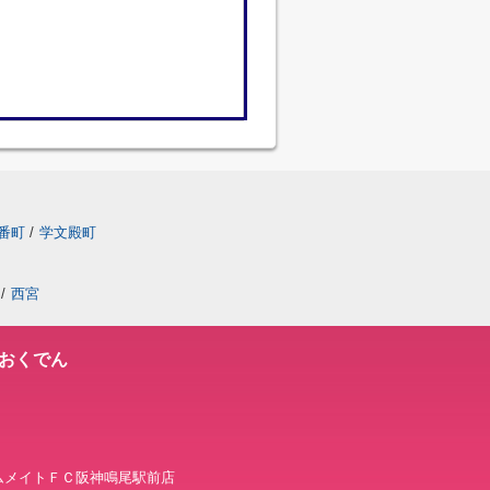
番町
/
学文殿町
/
西宮
おくでん
 ホームメイトＦＣ阪神鳴尾駅前店