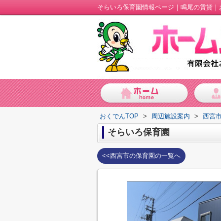
そらいろ保育園情報ページ｜鳴尾の賃貸｜
おくでんTOP
>
周辺施設案内
>
西宮
そらいろ保育園
<<西宮市の保育園の一覧へ