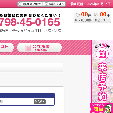
最終更新：2026年08月07日
00
00
件
件
最近見た物件
検討リスト
業時間：9時から17時
定休日：火曜・水曜
町
MAP
▼