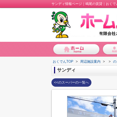
サンディ情報ページ｜鳴尾の賃貸｜おくで
おくでんTOP
>
周辺施設案内
>
>
の
サンディ
<<のスーパーの一覧へ