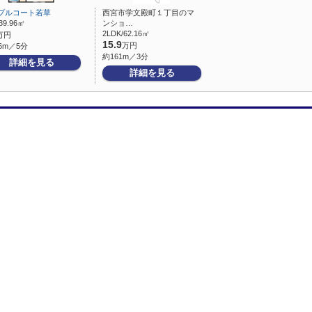
プルコート若草
西宮市学文殿町１丁目のマ
39.96㎡
ンショ…
2LDK/62.16㎡
万円
15.9
万円
6m／5分
約161m／3分
詳細を見る
詳細を見る