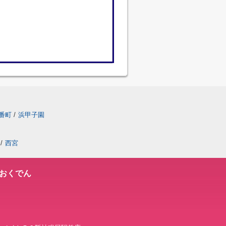
番町
/
浜甲子園
/
西宮
おくでん