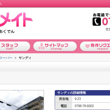
ん
営
スーパー
>
サンディ
サンディの詳細情報
所在地
9-23
電話
0798-78-6002