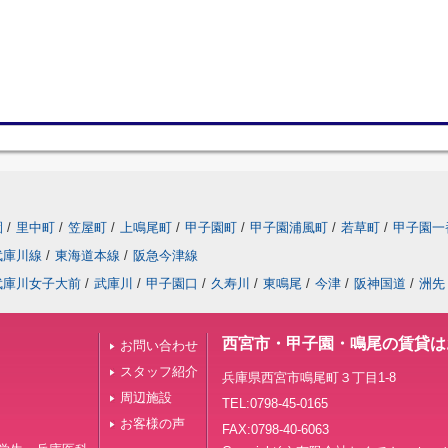
園
/
里中町
/
笠屋町
/
上鳴尾町
/
甲子園町
/
甲子園浦風町
/
若草町
/
甲子園一
武庫川線
/
東海道本線
/
阪急今津線
武庫川女子大前
/
武庫川
/
甲子園口
/
久寿川
/
東鳴尾
/
今津
/
阪神国道
/
洲先
西宮市・甲子園・鳴尾の賃貸は
お問い合わせ
スタッフ紹介
兵庫県西宮市鳴尾町３丁目1-8
周辺施設
TEL:0798-45-0165
お客様の声
FAX:0798-40-6063