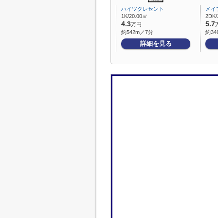
ハイツクレセント
メイ
1K/20.00㎡
2DK/
4.3
5.7
万円
約542m／7分
約34
詳細を見る