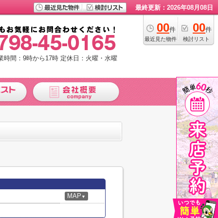
最終更新：2026年08月08日
00
00
件
件
最近見た物件
検討リスト
業時間：9時から17時
定休日：火曜・水曜
MAP
▼