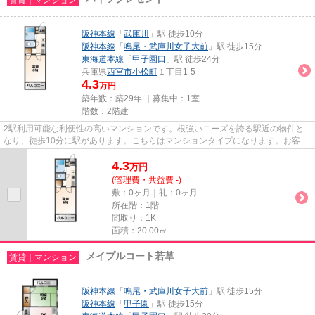
阪神本線
「
武庫川
」駅 徒歩10分
阪神本線
「
鳴尾・武庫川女子大前
」駅 徒歩15分
東海道本線
「
甲子園口
」駅 徒歩24分
兵庫県
西宮市
小松町
１丁目1-5
4.3
万円
築年数：築29年 ｜募集中：
1室
階数：2階建
2駅利用可能な利便性の高いマンションです。根強いニーズを誇る駅近の物件と
なり、徒歩10分に駅があります。こちらはマンションタイプになります。お客様
のご希望に適した物件のご紹介...
4.3
万
円
(管理費・共益費 -)
敷：0ヶ月｜礼：0ヶ月
所在階：1階
間取り：1K
面積：20.00㎡
メイプルコート若草
賃貸｜マンション
阪神本線
「
鳴尾・武庫川女子大前
」駅 徒歩15分
阪神本線
「
甲子園
」駅 徒歩15分