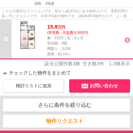
階数：3階建
こちらの物件はマンションです。駅から徒歩9分にある物件なので、電車利用が
多い方にオススメです。令和7年築の物件です。2駅利用可物件なので、よく電車
を利用する方にピッタリですね...
15.9
万
円
(管理費・共益費 8,500円)
敷：0万円｜礼：0ヶ月
所在階：3階
間取り：2LDK
面積：62.16㎡
該当公開件数
3
棟 空き数
3
件
1-3
棟表示
チェックした物件をまとめて
検討リストに追加
お問い合わせ
さらに条件を絞り込む
物件リクエスト