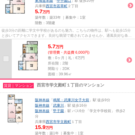
東海道本線
「
甲子園口
」駅 徒歩20分
兵庫県
西宮市
若草町
２丁目
5.7
万円
築年数：築33年 ｜募集中：
1室
階数：3階建
徒歩3分の距離に学文中学校があるのも魅力。こちらの物件は、駅へも徒歩15分
と歩いてアクセスできます。良好な眺望で癒されてみませんか。通風良好な条件
は健康面でも大切です。そんな...
5.7
万
円
(管理費・共益費 6,000円)
敷：0ヶ月｜礼：6万円
所在階：2階
間取り：2DK
面積：39.96㎡
西宮市学文殿町１丁目のマンション
賃貸｜マンション
阪神本線
「
鳴尾・武庫川女子大前
」駅 徒歩9分
阪神本線
「
武庫川
」駅 徒歩16分
阪神本線
「
甲子園
」駅 バス6分 「学文中学校前」 停歩2
分
兵庫県
西宮市
学文殿町
１丁目
15.9
万円
築年数：築1年 ｜募集中：
1室