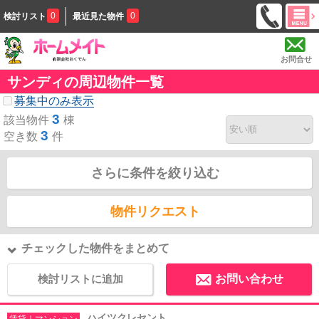
0
0
検討リスト
最近見た物件
お問合せ
サンディの周辺物件一覧
募集中のみ表示
3
該当物件
棟
3
空き数
件
さらに条件を絞り込む
物件リクエスト
チェックした物件をまとめて
検討リストに追加
お問い合わせ
ハイツクレセント
賃貸｜マンション