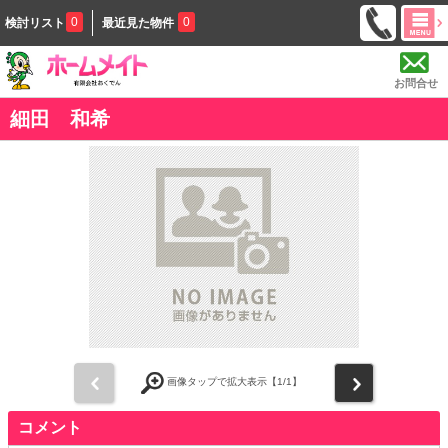
0
0
検討リスト
最近見た物件
お問合せ
細田 和希
前
次
画像タップで拡大表示【
1
/1】
コメント