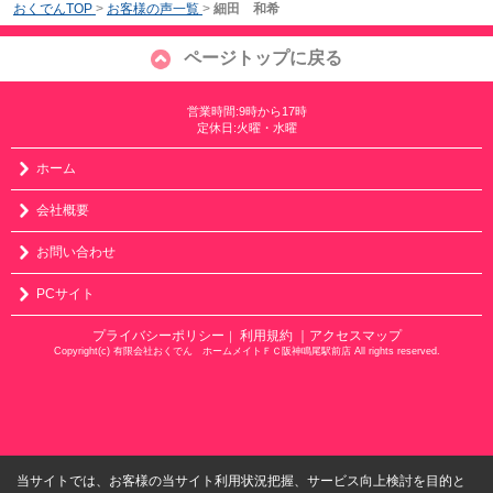
おくでんTOP
>
お客様の声一覧
>
細田 和希
ページトップに戻る
営業時間:9時から17時
定休日:火曜・水曜
ホーム
会社概要
お問い合わせ
PCサイト
プライバシーポリシー
利用規約
｜アクセスマップ
｜
Copyright(c) 有限会社おくでん ホームメイトＦＣ阪神鳴尾駅前店 All rights reserved.
当サイトでは、お客様の当サイト利用状況把握、サービス向上検討を目的と