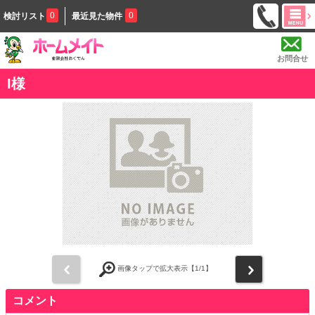
0
0
検討リスト
最近見た物件
お問合せ
I様
前
次
画像タップで拡大表示【
1
/1】
コメント