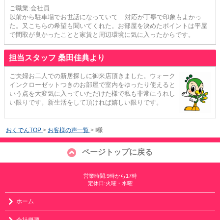
ご職業:会社員
以前から駐車場でお世話になっていて 対応が丁寧で印象もよかっ
た。又こちらの希望も聞いてくれた。お部屋を決めたポイントは平屋
で間取が良かったことと家賃と周辺環境に気に入ったからです。
担当スタッフ 桑田佳典より
ご夫婦お二人での新居探しに御来店頂きました。ウォーク
インクローゼットつきのお部屋で室内をゆったり使えると
いう点を大変気に入っていただけた様で私も非常にうれし
い限りです。新生活をして頂ければ嬉しい限りです。
おくでんTOP
>
お客様の声一覧
>
I様
ページトップに戻る
営業時間:9時から17時
定休日:火曜・水曜
ホーム