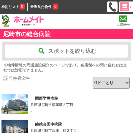
0
0
検討リスト
最近見た物件
お問合せ
尼崎市の総合病院
スポットを絞り込む
※物件情報の周辺施設紹介のページであり、各店舗への問い合わせは当
社では対応できません。
該当件数
2
件
関西労災病院
兵庫県尼崎市稲葉荘３丁目
-
純徳会田中病院
兵庫県尼崎市武庫川町２丁目