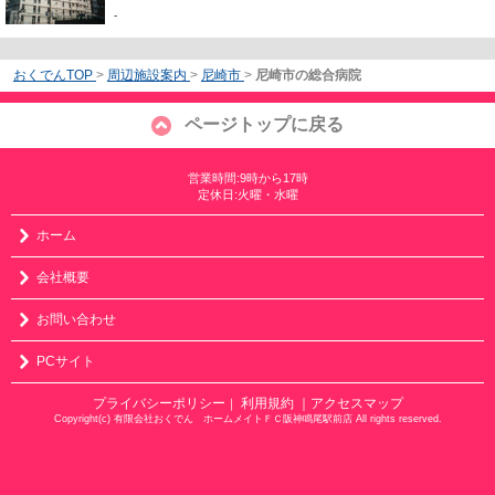
-
おくでんTOP
>
周辺施設案内
>
尼崎市
>
尼崎市の総合病院
ページトップに戻る
営業時間:9時から17時
定休日:火曜・水曜
ホーム
会社概要
お問い合わせ
PCサイト
プライバシーポリシー
利用規約
｜アクセスマップ
｜
Copyright(c) 有限会社おくでん ホームメイトＦＣ阪神鳴尾駅前店 All rights reserved.