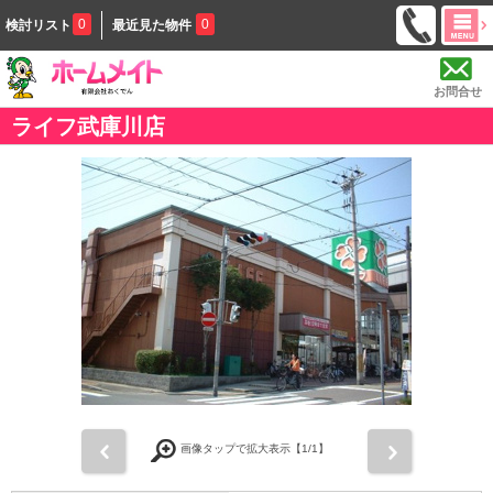
0
0
検討リスト
最近見た物件
お問合せ
ライフ武庫川店
前
次
画像タップで拡大表示【
1
/1】