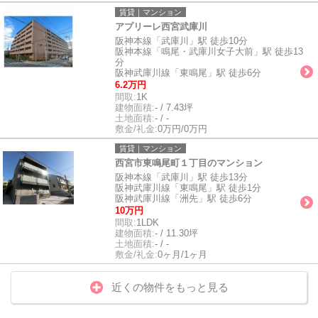
賃貸｜マンション
アプリーレ西宮武庫川
阪神本線「武庫川」駅 徒歩10分
阪神本線「鳴尾・武庫川女子大前」駅 徒歩13
分
阪神武庫川線「東鳴尾」駅 徒歩6分
6.2万円
間取:
1K
建物面積:
- / 7.43坪
土地面積:
- / -
敷金/礼金:
0万円/0万円
賃貸｜マンション
西宮市東鳴尾町１丁目のマンション
阪神本線「武庫川」駅 徒歩13分
阪神武庫川線「東鳴尾」駅 徒歩1分
阪神武庫川線「洲先」駅 徒歩6分
10万円
間取:
1LDK
建物面積:
- / 11.30坪
土地面積:
- / -
敷金/礼金:
0ヶ月/1ヶ月
近くの物件をもっと見る