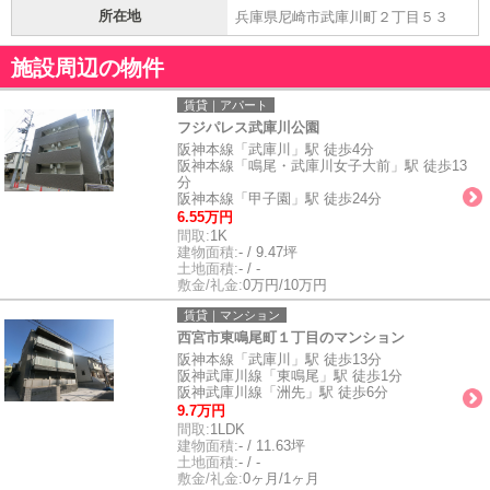
所在地
兵庫県尼崎市武庫川町２丁目５３
施設周辺の物件
賃貸｜アパート
フジパレス武庫川公園
阪神本線「武庫川」駅 徒歩4分
阪神本線「鳴尾・武庫川女子大前」駅 徒歩13
分
阪神本線「甲子園」駅 徒歩24分
6.55万円
間取:
1K
建物面積:
- / 9.47坪
土地面積:
- / -
敷金/礼金:
0万円/10万円
賃貸｜マンション
西宮市東鳴尾町１丁目のマンション
阪神本線「武庫川」駅 徒歩13分
阪神武庫川線「東鳴尾」駅 徒歩1分
阪神武庫川線「洲先」駅 徒歩6分
9.7万円
間取:
1LDK
建物面積:
- / 11.63坪
土地面積:
- / -
敷金/礼金:
0ヶ月/1ヶ月