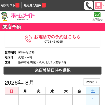
0
0
検討リスト
最近見た物件
お問合せ
来店予約
お電話での予約はこちら
0798-45-0165
営業時間
9時から17時
定休日
火曜・水曜
交通
阪神本線 鳴尾・武庫川女子大前駅 1分
来店希望日時を選択
2026年 8月
日
月
火
水
木
金
土
26
27
28
29
30
31
1