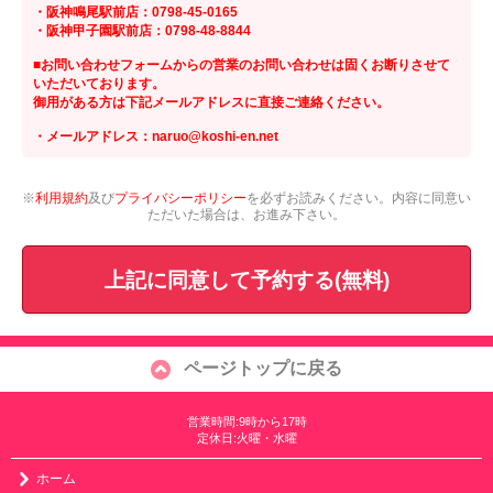
・阪神鳴尾駅前店：0798-45-0165
・阪神甲子園駅前店：0798-48-8844
■お問い合わせフォームからの営業のお問い合わせは固くお断りさせて
いただいております。
御用がある方は下記メールアドレスに直接ご連絡ください。
・メールアドレス：naruo@koshi-en.net
※
利用規約
及び
プライバシーポリシー
を必ずお読みください。内容に同意い
ただいた場合は、お進み下さい。
上記に同意して予約する(無料)
ページトップに戻る
営業時間:9時から17時
定休日:火曜・水曜
ホーム