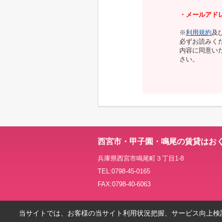
・メールアドレス：
※
利用規約
及
必ずお読みく
内容に同意い
さい。
西宮市・甲子園・鳴尾の賃貸はお
兵庫県西宮市鳴尾町３丁目1-8
TEL:0798-45-0165
FAX:0798-40-6063
当サイトでは、お客様の当サイト利用状況把握、サービス向上検討