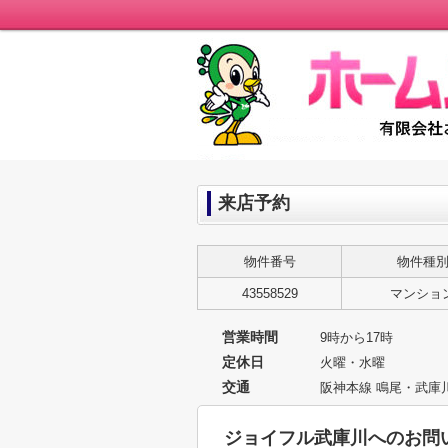
来店予約
物件番号
物件種
43558529
マンショ
営業時間
9時から17時
定休日
火曜・水曜
交通
阪神本線 鳴尾・武庫
ジョイフル武庫川へのお問