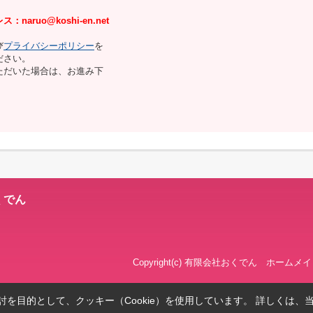
naruo@koshi-en.net
び
プライバシーポリシー
を
ださい。
ただいた場合は、お進み下
くでん
Copyright(c) 有限会社おくでん ホームメイトＦ
を目的として、クッキー（Cookie）を使用しています。
詳しくは、