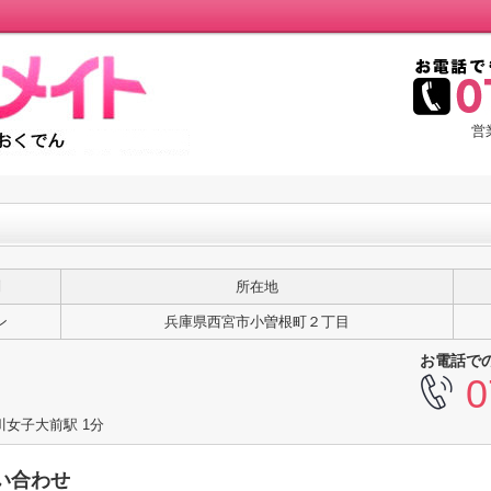
営
別
所在地
ン
兵庫県西宮市小曽根町２丁目
お電話で
0
川女子大前駅 1分
い合わせ