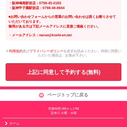
・阪神鳴尾駅前店：0798-45-0165
・阪神甲子園駅前店：0798-48-8844
■お問い合わせフォームからの営業のお問い合わせは固くお断りさせて
いただいております。
御用がある方は下記メールアドレスに直接ご連絡ください。
・メールアドレス：naruo@koshi-en.net
※
利用規約
及び
プライバシーポリシー
を必ずお読みください。内容に同意い
ただいた場合は、お進み下さい。
上記に同意して予約する(無料)
ページトップに戻る
営業時間:9時から17時
定休日:火曜・水曜
ホーム