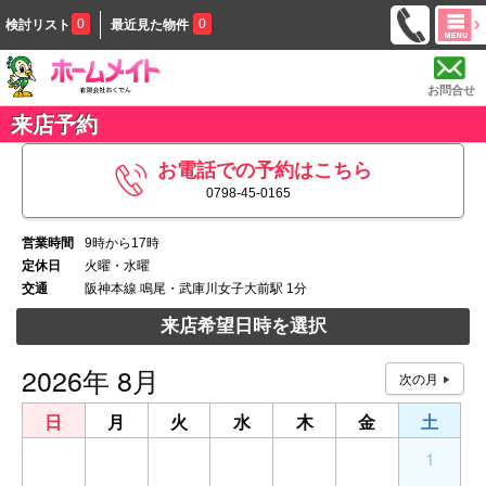
0
0
検討リスト
最近見た物件
お問合せ
来店予約
お電話での予約はこちら
0798-45-0165
営業時間
9時から17時
定休日
火曜・水曜
交通
阪神本線 鳴尾・武庫川女子大前駅 1分
来店希望日時を選択
2026年 8月
日
月
火
水
木
金
土
26
27
28
29
30
31
1