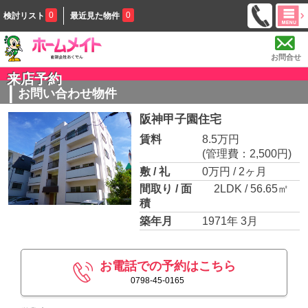
0
0
検討リスト
最近見た物件
お問合せ
来店予約
お問い合わせ物件
阪神甲子園住宅
賃料
8.5万円
(管理費：2,500円)
敷 / 礼
0万円 / 2ヶ月
間取り / 面
2LDK / 56.65㎡
積
築年月
1971年 3月
お電話での予約はこちら
0798-45-0165