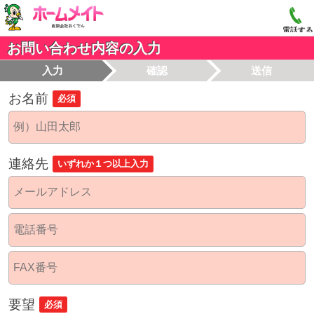
電話する
お問い合わせ内容の入力
入力
確認
送信
お名前
必須
連絡先
いずれか１つ以上入力
要望
必須