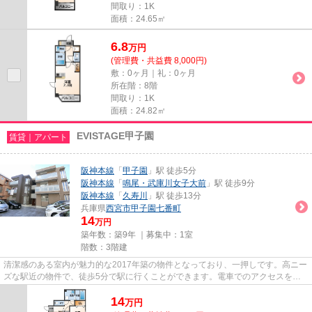
間取り：1K
面積：24.65㎡
6.8
万
円
(管理費・共益費 8,000円)
敷：0ヶ月｜礼：0ヶ月
所在階：8階
間取り：1K
面積：24.82㎡
EVISTAGE甲子園
賃貸｜アパート
阪神本線
「
甲子園
」駅 徒歩5分
阪神本線
「
鳴尾・武庫川女子大前
」駅 徒歩9分
阪神本線
「
久寿川
」駅 徒歩13分
兵庫県
西宮市
甲子園七番町
14
万円
築年数：築9年 ｜募集中：
1室
階数：3階建
清潔感のある室内が魅力的な2017年築の物件となっており、一押しです。高ニー
ズな駅近の物件で、徒歩5分で駅に行くことができます。電車でのアクセスを快
適なものにする、2駅利用可能...
14
万
円