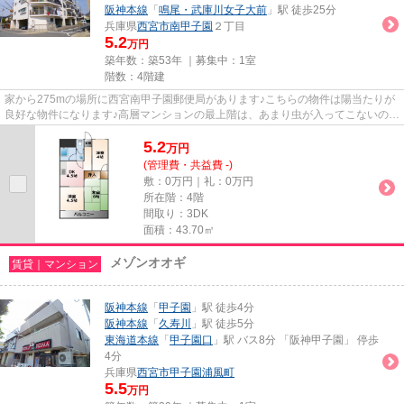
阪神本線
「
鳴尾・武庫川女子大前
」駅 徒歩25分
兵庫県
西宮市
南甲子園
２丁目
5.2
万円
築年数：築53年 ｜募集中：
1室
階数：4階建
家から275mの場所に西宮南甲子園郵便局があります♪こちらの物件は陽当たりが
良好な物件になります♪高層マンションの最上階は、あまり虫が入ってこないので
虫が苦手な女性も安心♪自宅か...
5.2
万
円
(管理費・共益費 -)
敷：0万円｜礼：0万円
所在階：4階
間取り：3DK
面積：43.70㎡
メゾンオオギ
賃貸｜マンション
阪神本線
「
甲子園
」駅 徒歩4分
阪神本線
「
久寿川
」駅 徒歩5分
東海道本線
「
甲子園口
」駅 バス8分 「阪神甲子園」 停歩
4分
兵庫県
西宮市
甲子園浦風町
5.5
万円