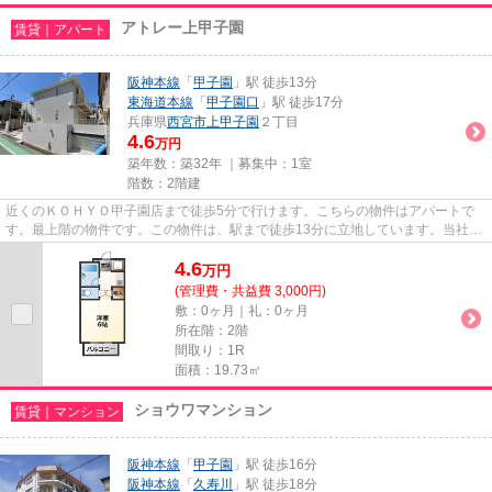
アトレー上甲子園
賃貸｜アパート
阪神本線
「
甲子園
」駅 徒歩13分
東海道本線
「
甲子園口
」駅 徒歩17分
兵庫県
西宮市
上甲子園
２丁目
4.6
万円
築年数：築32年 ｜募集中：
1室
階数：2階建
近くのＫＯＨＹＯ甲子園店まで徒歩5分で行けます。こちらの物件はアパートで
す。最上階の物件です。この物件は、駅まで徒歩13分に立地しています。当社ス
タッフが地域の賃貸情報をご提...
4.6
万
円
(管理費・共益費 3,000円)
敷：0ヶ月｜礼：0ヶ月
所在階：2階
間取り：1R
面積：19.73㎡
ショウワマンション
賃貸｜マンション
阪神本線
「
甲子園
」駅 徒歩16分
阪神本線
「
久寿川
」駅 徒歩18分