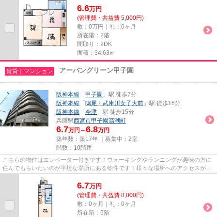
6.6
万
円
(管理費・共益費 5,000円)
敷：0万円｜礼：0ヶ月
所在階：2階
間取り：2DK
面積：34.63㎡
アーバングリーン甲子園
賃貸｜マンション
阪神本線
「
甲子園
」駅 徒歩7分
阪神本線
「
鳴尾・武庫川女子大前
」駅 徒歩16分
阪神本線
「
今津
」駅 徒歩15分
兵庫県
西宮市
甲子園高潮町
6.7
6.8
万円～
万円
築年数：築17年 ｜募集中：
2室
階数：10階建
こちらの物件はエレベーター付きです！ウォーキングやランニングが趣味の方に
住んでもらいたいのが平坦な場所にある物件です！様々な場所へのアクセスが便
利になる、2駅利用可能な物件...
6.7
万
円
(管理費・共益費 8,000円)
敷：0ヶ月｜礼：0ヶ月
所在階：6階