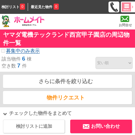
0
0
検討リスト
最近見た物件
お問合せ
ヤマダ電機テックランド西宮甲子園店の周辺物
件一覧
募集中のみ表示
6
該当物件
棟
7
空き数
件
さらに条件を絞り込む
物件リクエスト
チェックした物件をまとめて
検討リストに追加
お問い合わせ