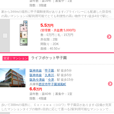
築年数：築39年 ｜募集中：
1室
階数：3階建
家から344mの場所に甲子園郵便局があります♪プライバシーにも配慮した防音性
の高いマンション♪2駅利用可能でとても利便性の高い物件です♪徒歩4分で駅にア
クセスできる物件です♪周辺環...
5.5
万
円
(管理費・共益費 5,000円)
敷：0万円｜礼：15万円
所在階：2階
間取り：2DK
面積：40.50㎡
ライフポケット甲子園
賃貸｜マンション
阪神本線
「
甲子園
」駅 徒歩5分
阪神本線
「
久寿川
」駅 徒歩5分
阪急今津線
「
今津
」駅 徒歩15分
兵庫県
西宮市
甲子園浦風町
6.6
万円
築年数：築40年 ｜募集中：
1室
階数：4階建
歩いて388mの場所に、Ｃｏｒｏｗａ（コロワ）甲子園店があります♪設備が充実
したマンションタイプの物件♪目的に応じて選べる2駅利用可能なマンションです
♪徒歩5分で駅にアクセス可能な...