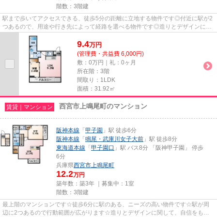
階数：3階建
駅まで歩いてアクセスできる、徒歩5分の距離に立地する物件です◎付近に駅が2
つあるので、用途や行き先によって経路を選べる物件です◎造りとデザインに関
して、自信をもって情報を提供...
9.4
万
円
(管理費・共益費 6,000円)
敷：0万円｜礼：0ヶ月
所在階：3階
間取り：1LDK
面積：31.92㎡
西宮市上鳴尾町のマンション
賃貸｜マンション
阪神本線
「
甲子園
」駅 徒歩6分
阪神本線
「
鳴尾・武庫川女子大前
」駅 徒歩8分
東海道本線
「
甲子園口
」駅 バス8分 「阪神甲子園」 停歩
6分
兵庫県
西宮市
上鳴尾町
12.2
万円
築年数：築3年 ｜募集中：
1室
階数：3階建
最上階のマンションです☆徒歩6分に駅のある、ニーズの高い物件です☆駅が周
辺に2つあるので行動範囲が広がります☆造りとデザインに関して、自信をもっ