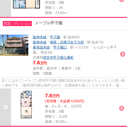
所在階：3階
間取り：1K
面積：23.63㎡
メープル甲子園
賃貸｜マンション
阪神本線
「
甲子園
」駅 徒歩8分
阪神本線
「
鳴尾・武庫川女子大前
」駅 徒歩7分
東海道本線
「
甲子園口
」駅 バス12分 「ららぽーと甲子
園」 停歩3分
兵庫県
西宮市
甲子園七番町
7.6
万円
築年数：築26年 ｜募集中：
1室
階数：3階建
近くにはセブンイレブン西宮甲子園七番町店(徒歩4分)がありちょっとした買い物
に便利です。2駅利用可能な物件なので、交通経路を選ぶことができます。場所
が平坦なのは、ランニングを...
7.6
万
円
(管理費・共益費 4,000円)
敷：0ヶ月｜礼：10万円
所在階：3階
間取り：1LDK
面積：45.00㎡