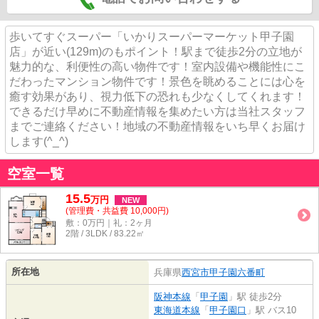
歩いてすぐスーパー「いかりスーパーマーケット甲子園
店」が近い(129m)のもポイント！駅まで徒歩2分の立地が
魅力的な、利便性の高い物件です！室内設備や機能性にこ
だわったマンション物件です！景色を眺めることには心を
癒す効果があり、視力低下の恐れも少なくしてくれます！
できるだけ早めに不動産情報を集めたい方は当社スタッフ
までご連絡ください！地域の不動産情報をいち早くお届け
します(^_^)
空室一覧
15.5
万
円
NEW
(管理費・共益費 10,000円)
敷：0万円｜礼：2ヶ月
2階 / 3LDK / 83.22㎡
所在地
兵庫県
西宮市
甲子園六番町
阪神本線
「
甲子園
」駅 徒歩2分
東海道本線
「
甲子園口
」駅 バス10