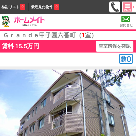
0
0
検討リスト
最近見た物件
お問合せ
Ｇｒａｎｄｅ甲子園六番町（
1
室）
賃料
15.5万円
空室情報を確認