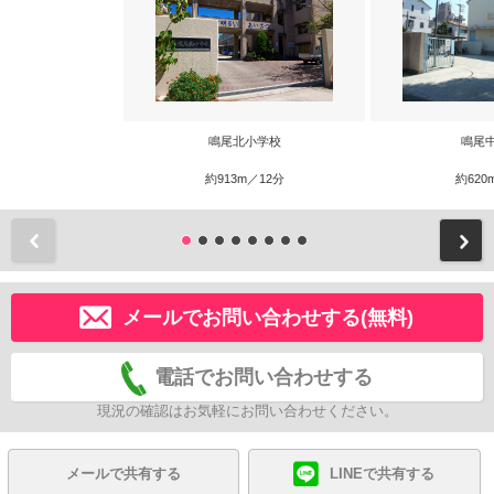
鳴尾北小学校
鳴尾
約913m／12分
約620
前
メールでお問い合わせする(無料)
電話でお問い合わせする
現況の確認はお気軽にお問い合わせください。
メールで共有する
LINEで共有する