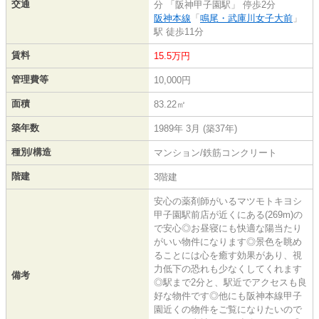
交通
分 「阪神甲子園駅」 停歩2分
阪神本線
「
鳴尾・武庫川女子大前
」
駅 徒歩11分
賃料
15.5万円
管理費等
10,000円
面積
83.22㎡
築年数
1989年 3月 (築37年)
種別/構造
マンション/鉄筋コンクリート
階建
3階建
安心の薬剤師がいるマツモトキヨシ
甲子園駅前店が近くにある(269m)の
で安心◎お昼寝にも快適な陽当たり
がいい物件になります◎景色を眺め
ることには心を癒す効果があり、視
力低下の恐れも少なくしてくれます
備考
◎駅まで2分と、駅近でアクセスも良
好な物件です◎他にも阪神本線甲子
園近くの物件をご覧になりたいので