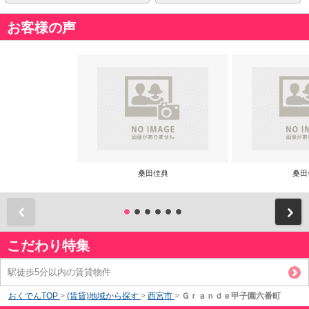
お客様の声
桑田佳典
桑田
前
こだわり特集
駅徒歩5分以内の賃貸物件
おくでんTOP
>
(賃貸)地域から探す
>
西宮市
>
Ｇｒａｎｄｅ甲子園六番町