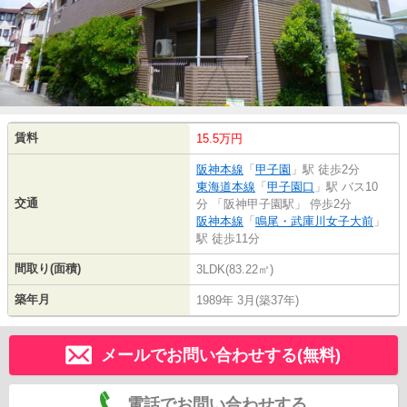
賃料
15.5万円
阪神本線
「
甲子園
」駅 徒歩2分
東海道本線
「
甲子園口
」駅 バス10
交通
分 「阪神甲子園駅」 停歩2分
阪神本線
「
鳴尾・武庫川女子大前
」
駅 徒歩11分
間取り(面積)
3LDK(83.22㎡)
築年月
1989年 3月(築37年)
メールでお問い合わせする(無料)
電話でお問い合わせする