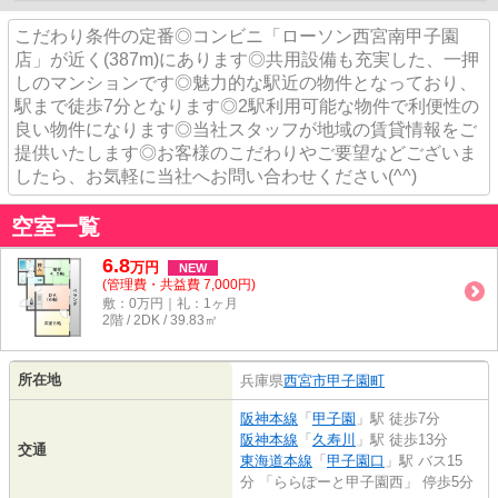
こだわり条件の定番◎コンビニ「ローソン西宮南甲子園
店」が近く(387m)にあります◎共用設備も充実した、一押
しのマンションです◎魅力的な駅近の物件となっており、
駅まで徒歩7分となります◎2駅利用可能な物件で利便性の
良い物件になります◎当社スタッフが地域の賃貸情報をご
提供いたします◎お客様のこだわりやご要望などございま
したら、お気軽に当社へお問い合わせください(^^)
空室一覧
6.8
万
円
NEW
(管理費・共益費 7,000円)
敷：0万円｜礼：1ヶ月
2階 / 2DK / 39.83㎡
所在地
兵庫県
西宮市
甲子園町
阪神本線
「
甲子園
」駅 徒歩7分
阪神本線
「
久寿川
」駅 徒歩13分
交通
東海道本線
「
甲子園口
」駅 バス15
分 「ららぽーと甲子園西」 停歩5分