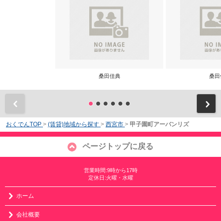
桑田佳典
桑田
前
おくでんTOP
>
(賃貸)地域から探す
>
西宮市
>
甲子園町アーバンリズ
ページトップに戻る
営業時間:9時から17時
定休日:火曜・水曜
ホーム
会社概要