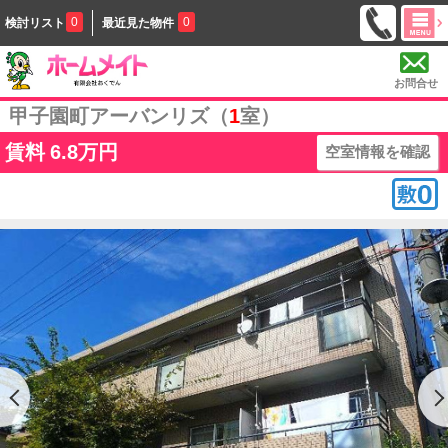
0
0
検討リスト
最近見た物件
お問合せ
甲子園町アーバンリズ（
1
室）
賃料
6.8万円
空室情報を確認