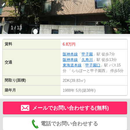
1 / 13
賃料
6.8万円
阪神本線
「
甲子園
」駅 徒歩7分
阪神本線
「
久寿川
」駅 徒歩13分
交通
東海道本線
「
甲子園口
」駅 バス15
分 「ららぽーと甲子園西」 停歩5分
間取り(面積)
2DK(39.83㎡)
築年月
1988年 5月(築38年)
メールでお問い合わせする(無料)
電話でお問い合わせする