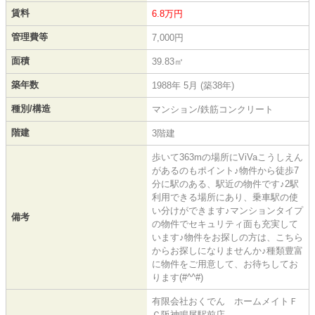
賃料
6.8万円
管理費等
7,000円
面積
39.83㎡
築年数
1988年 5月 (築38年)
種別/構造
マンション/鉄筋コンクリート
階建
3階建
歩いて363mの場所にViVaこうしえん
があるのもポイント♪物件から徒歩7
分に駅のある、駅近の物件です♪2駅
利用できる場所にあり、乗車駅の使
い分けができます♪マンションタイプ
備考
の物件でセキュリティ面も充実して
います♪物件をお探しの方は、こちら
からお探しになりませんか♪種類豊富
に物件をご用意して、お待ちしてお
ります(#^^#)
有限会社おくでん ホームメイトＦ
Ｃ阪神鳴尾駅前店