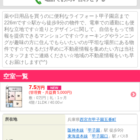
薬や日用品を買うのに便利なライフォート甲子園店まで
226mです☆駅から徒歩9分の物件で、電車での通勤にも便
利な立地です☆造りとデザインに関して、自信をもって情
報を提供できるマンションです☆ウォーキングやランニン
グが趣味の方に住んでもらいたいのが平坦な場所にある物
件です☆できるだけ早めに不動産情報を集めたい方は当社
スタッフまでご連絡ください☆地域の不動産情報をいち早
くお届けします(^^)
空室一覧
7.5
万
円
NEW
(管理費・共益費 5,000円)
敷：0万円｜礼：1ヶ月
4階 / 1LDK / 40.00㎡
所在地
兵庫県
西宮市
甲子園五番町
阪神本線
「
甲子園
」駅 徒歩9分
東海道本線
「
甲子園口
」駅 バス8