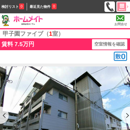
0
0
検討リスト
最近見た物件
お問合せ
甲子園ファイブ（
1
室）
賃料
7.5万円
空室情報を確認