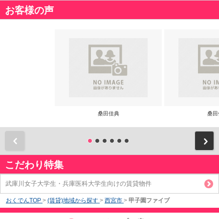
お客様の声
桑田佳典
桑田
前
こだわり特集
武庫川女子大学生・兵庫医科大学生向けの賃貸物件
おくでんTOP
>
(賃貸)地域から探す
>
西宮市
>
甲子園ファイブ