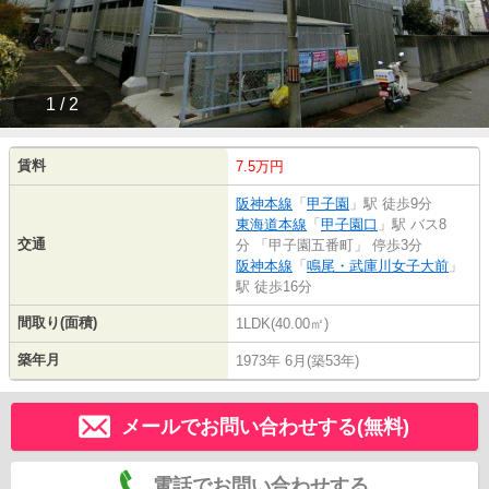
1 / 2
賃料
7.5万円
阪神本線
「
甲子園
」駅 徒歩9分
東海道本線
「
甲子園口
」駅 バス8
交通
分 「甲子園五番町」 停歩3分
阪神本線
「
鳴尾・武庫川女子大前
」
駅 徒歩16分
間取り(面積)
1LDK(40.00㎡)
築年月
1973年 6月(築53年)
メールでお問い合わせする(無料)
電話でお問い合わせする