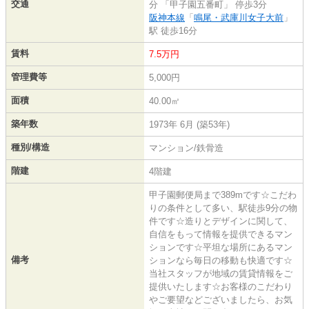
交通
分 「甲子園五番町」 停歩3分
阪神本線
「
鳴尾・武庫川女子大前
」
駅 徒歩16分
賃料
7.5万円
管理費等
5,000円
面積
40.00㎡
築年数
1973年 6月 (築53年)
種別/構造
マンション/鉄骨造
階建
4階建
甲子園郵便局まで389mです☆こだわ
りの条件として多い、駅徒歩9分の物
件です☆造りとデザインに関して、
自信をもって情報を提供できるマン
ションです☆平坦な場所にあるマン
備考
ションなら毎日の移動も快適です☆
当社スタッフが地域の賃貸情報をご
提供いたします☆お客様のこだわり
やご要望などございましたら、お気