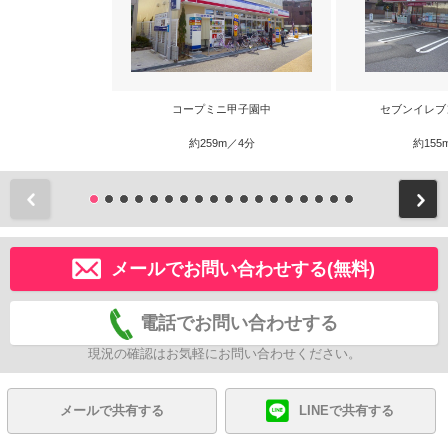
コープミニ甲子園中
セブンイレブ
約259m／4分
約155
前
メールでお問い合わせする(無料)
電話でお問い合わせする
現況の確認はお気軽にお問い合わせください。
メールで共有する
LINEで共有する