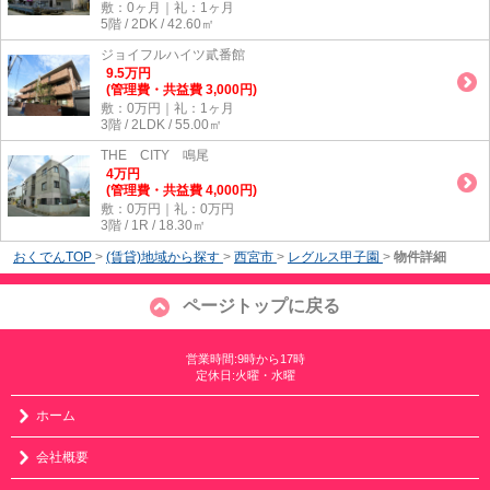
敷：0ヶ月｜礼：1ヶ月
5階 / 2DK / 42.60㎡
ジョイフルハイツ貳番館
9.5
万
円
(管理費・共益費 3,000円)
敷：0万円｜礼：1ヶ月
3階 / 2LDK / 55.00㎡
THE CITY 鳴尾
4
万
円
(管理費・共益費 4,000円)
敷：0万円｜礼：0万円
3階 / 1R / 18.30㎡
おくでんTOP
>
(賃貸)地域から探す
>
西宮市
>
レグルス甲子園
>
物件詳細
ページトップに戻る
営業時間:9時から17時
定休日:火曜・水曜
ホーム
会社概要