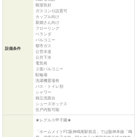
眺望良好
ガスコンロ設置可
カップル向け
新婚さん向け
フローリング
ベランダ
バルコニー
都市ガス
設備条件
公営水道
公共下水
電気有
２面バルコニー
駐輪場
洗濯機置場有
バス・トイレ別
シャワー
独立洗面台
シューズボックス
住戸内覧可能
★レグルス甲子園★
「ホームメイトFC阪神鳴尾駅前店」では阪神本線「鳴