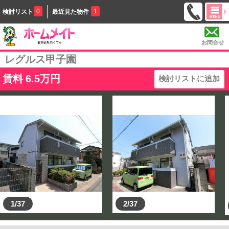
0
1
検討リスト
最近見た物件
お問合せ
レグルス甲子園
賃料
6.5
万円
検討リストに追加
1/37
2/37