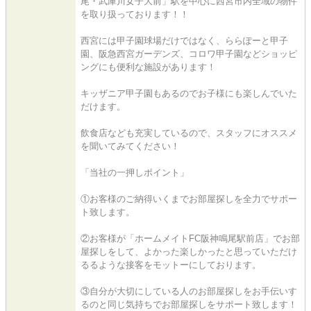
尾・武庫川女子大前」駅を中心に西宮市内全域の物件
を取り扱っております！！
西宮には甲子園球場だけではなく、ららぽーと甲子
園、阪急西宮ガーデンズ、コロワ甲子園などショッピ
ングにも便利な施設があります！
キッザニア甲子園もあるのでお子様にも楽しんでいた
だけます。
飲食店なども充実しているので、スタッフにオススメ
を聞いてみてください！
「当社の一押しポイント」
①お客様のご納得いくまでお部屋探しを全力でサポー
ト致します。
②お客様が「ホームメイトFC阪神鳴尾駅前店」でお部
屋探しをして、よかった楽しかったと思っていただけ
るるような接客をモットーにしております。
③自分が大切にしている人のお部屋探しをお手伝いす
るのと同じ気持ちでお部屋探しをサポート致します！