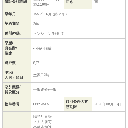
保証会社詳細
向き
南
額2,190円
築年月
1992年 6月 (築34年)
契約期間
2年
種別/構造
マンション/鉄骨造
部屋/
所在階/
-/2階/2階建
階建
総戸数
8戸
現況/
空家/即時
入居可能日
取引態様/
一般媒介/一般
賃貸区分
取引条件の有
物件番号
68854909
2026年08月13日
効期限
陽当り良好
２人入居可
高齢者相談