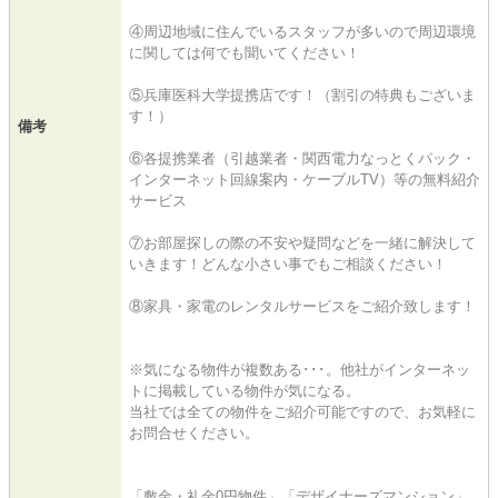
④周辺地域に住んでいるスタッフが多いので周辺環境
に関しては何でも聞いてください！
⑤兵庫医科大学提携店です！（割引の特典もございま
す！）
備考
⑥各提携業者（引越業者・関西電力なっとくパック・
インターネット回線案内・ケーブルTV）等の無料紹介
サービス
⑦お部屋探しの際の不安や疑問などを一緒に解決して
いきます！どんな小さい事でもご相談ください！
⑧家具・家電のレンタルサービスをご紹介致します！
※気になる物件が複数ある･･･。他社がインターネッ
トに掲載している物件が気になる。
当社では全ての物件をご紹介可能ですので、お気軽に
お問合せください。
「敷金・礼金0円物件」「デザイナーズマンション」