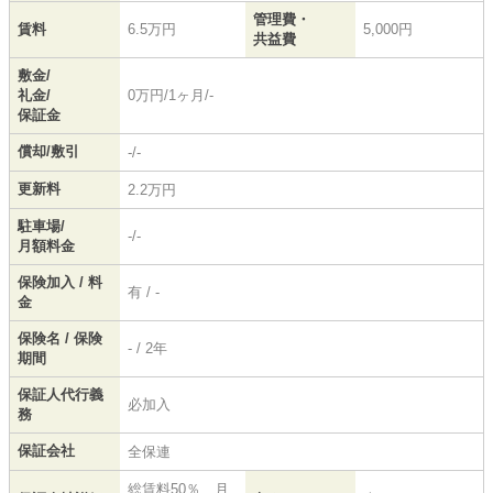
管理費・
賃料
6.5万円
5,000円
共益費
敷金/
礼金/
0万円/1ヶ月/-
保証金
償却/敷引
-/-
更新料
2.2万円
駐車場/
-/-
月額料金
保険加入 / 料
有 / -
金
保険名 / 保険
- / 2年
期間
保証人代行義
必加入
務
保証会社
全保連
総賃料50％ 月