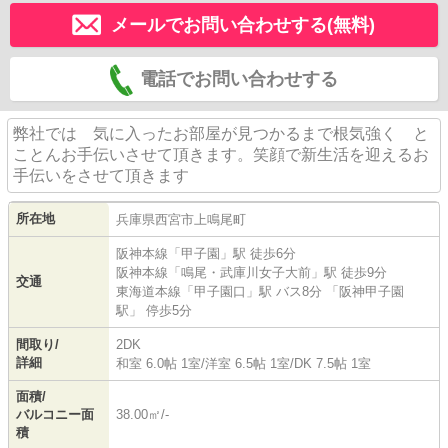
メールでお問い合わせする(無料)
電話でお問い合わせする
弊社では 気に入ったお部屋が見つかるまで根気強く と
ことんお手伝いさせて頂きます。笑顔で新生活を迎えるお
手伝いをさせて頂きます
所在地
兵庫県
西宮市
上鳴尾町
阪神本線
「
甲子園
」駅 徒歩6分
阪神本線
「
鳴尾・武庫川女子大前
」駅 徒歩9分
交通
東海道本線
「
甲子園口
」駅 バス8分 「阪神甲子園
駅」 停歩5分
間取り/
2DK
詳細
和室 6.0帖 1室
/
洋室 6.5帖 1室
/
DK 7.5帖 1室
面積/
バルコニー面
38.00㎡/-
積