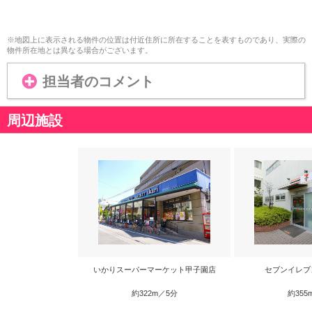
※地図上に表示される物件の位置は付近住所に所在することを表すものであり、実際の
物件所在地とは異なる場合がございます。
担当者のコメント
周辺施設
いかりスーパーマーケット甲子園店
セブンイレブ
約322m／5分
約355