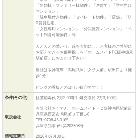
「新婚様・ファミリー様物件」「戸建て」「学生向け
マンション」
「駐車場付き物件」「セパレート物件」「店舗」「U
R賃貸住宅」
「女性専用マンション」「分譲賃貸マンション」「ペ
ット飼育可能物件」等
人と人との繋がり、縁を大切にし、お客様のご希望に
お応えできるお部屋探しを「ホームメイトFC阪神鳴尾
駅前店」におまかせ下さい！
当社は阪神電車「鳴尾武庫川女子大前」駅出口より徒
歩1分！
ピンクの看板とのぼりが目印です！！
条件(その他)
抗菌消毒代:2万2,000円 鍵交換代:2万3,100円
有限会社おくでん ホームメイトＦＣ阪神鳴尾駅前店
兵庫県西宮市鳴尾町３丁目1-8
取扱会社
TEL:0798-45-0165
兵庫県知事 (6) 第203308号
情報更新日
2026年07月30日