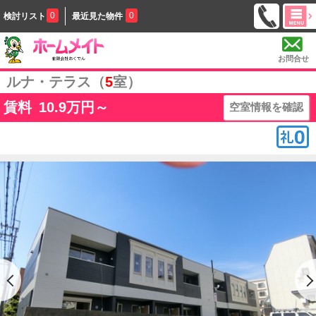
0
0
検討リスト
最近見た物件
お問合せ
ルナ・テラス（
5
室）
賃料
10.9
万円～
空室情報を確認