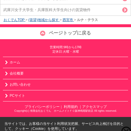
武庫川女子大学生・兵庫医科大学生向けの賃貸物件
おくでんTOP
>
(賃貸)地域から探す
>
西宮市
>
ルナ・テラス
ページトップに戻る
営業時間:9時から17時
定休日:火曜・水曜
ホーム
会社概要
お問い合わせ
PCサイト
プライバシーポリシー
利用規約
｜アクセスマップ
｜
Copyright(c) 有限会社おくでん ホームメイトＦＣ阪神鳴尾駅前店 All rights reserved.
当サイトでは、お客様の当サイト利用状況把握、サービス向上検討を目的と
して、クッキー（Cookie）を使用しています。