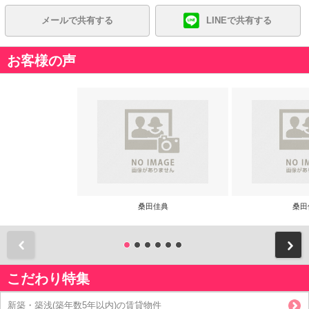
メールで共有する
LINEで共有する
お客様の声
桑田佳典
桑田
前
こだわり特集
新築・築浅(築年数5年以内)の賃貸物件