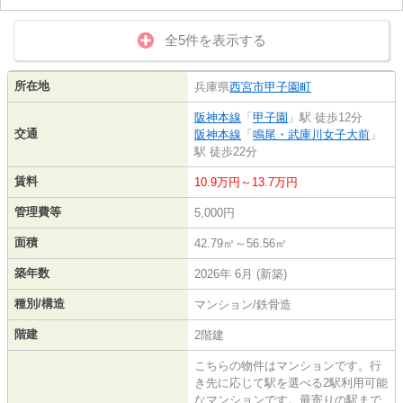
全5件を表示する
所在地
兵庫県
西宮市
甲子園町
阪神本線
「
甲子園
」駅 徒歩12分
交通
阪神本線
「
鳴尾・武庫川女子大前
」
駅 徒歩22分
賃料
10.9万円～13.7万円
管理費等
5,000円
面積
42.79㎡～56.56㎡
築年数
2026年 6月 (新築)
種別/構造
マンション/鉄骨造
階建
2階建
こちらの物件はマンションです。行
き先に応じて駅を選べる2駅利用可能
なマンションです。最寄りの駅まで