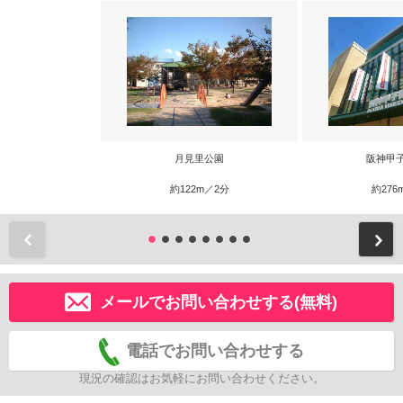
月見里公園
阪神甲
約122m／2分
約276
前
メールでお問い合わせする(無料)
電話でお問い合わせする
現況の確認はお気軽にお問い合わせください。