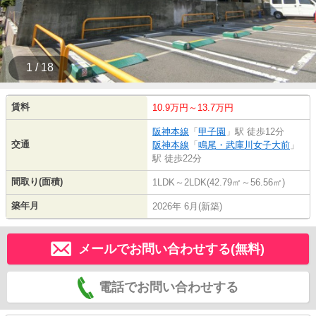
1 / 18
賃料
10.9万円～13.7万円
阪神本線
「
甲子園
」駅 徒歩12分
交通
阪神本線
「
鳴尾・武庫川女子大前
」
駅 徒歩22分
間取り(面積)
1LDK～2LDK(42.79㎡～56.56㎡)
築年月
2026年 6月(新築)
メールでお問い合わせする(無料)
電話でお問い合わせする