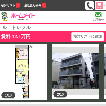
0
1
検討リスト
最近見た物件
お問合せ
ル トレフル
賃料
12.1
万円
検討リストに追加
2/10
1/10