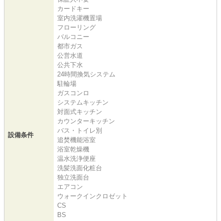
カードキー
室内洗濯機置場
フローリング
バルコニー
都市ガス
公営水道
公共下水
24時間換気システム
駐輪場
ガスコンロ
システムキッチン
対面式キッチン
カウンターキッチン
バス・トイレ別
設備条件
追焚機能浴室
浴室乾燥機
温水洗浄便座
洗髪洗面化粧台
独立洗面台
エアコン
ウォークインクロゼット
CS
BS