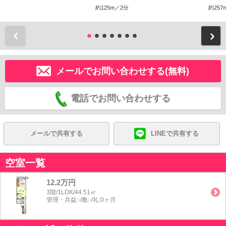
約125m／2分
約257
前
メールでお問い合わせする(無料)
電話でお問い合わせする
メールで共有する
LINEで共有する
空室一覧
12.2万円
3階/1LDK/44.51㎡
管理・共益:-/敷:-/礼:0ヶ月