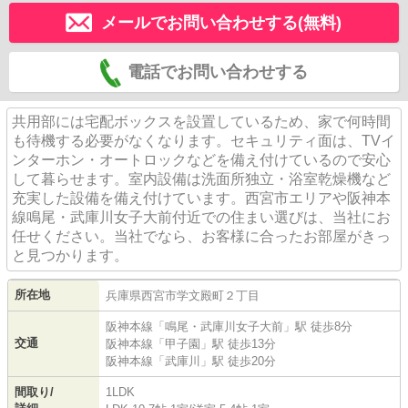
メールでお問い合わせする(無料)
電話でお問い合わせする
共用部には宅配ボックスを設置しているため、家で何時間
も待機する必要がなくなります。セキュリティ面は、TVイ
ンターホン・オートロックなどを備え付けているので安心
して暮らせます。室内設備は洗面所独立・浴室乾燥機など
充実した設備を備え付けています。西宮市エリアや阪神本
線鳴尾・武庫川女子大前付近での住まい選びは、当社にお
任せください。当社でなら、お客様に合ったお部屋がきっ
と見つかります。
所在地
兵庫県
西宮市
学文殿町
２丁目
阪神本線
「
鳴尾・武庫川女子大前
」駅 徒歩8分
交通
阪神本線
「
甲子園
」駅 徒歩13分
阪神本線
「
武庫川
」駅 徒歩20分
間取り/
1LDK