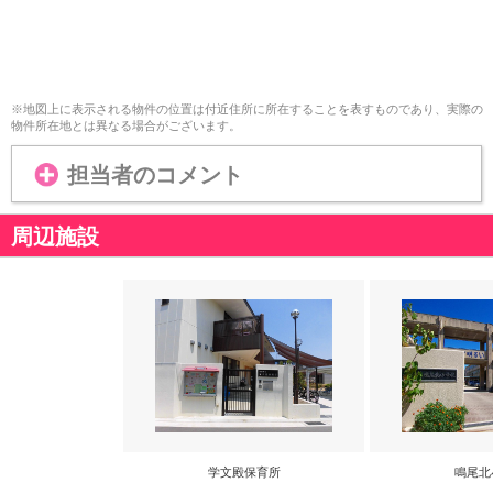
※地図上に表示される物件の位置は付近住所に所在することを表すものであり、実際の
物件所在地とは異なる場合がございます。
担当者のコメント
周辺施設
学文殿保育所
鳴尾北