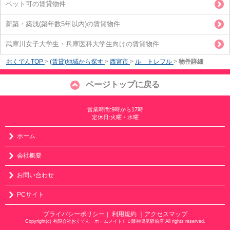
ペット可の賃貸物件
新築・築浅(築年数5年以内)の賃貸物件
武庫川女子大学生・兵庫医科大学生向けの賃貸物件
おくでんTOP
>
(賃貸)地域から探す
>
西宮市
>
ル トレフル
>
物件詳細
ページトップに戻る
営業時間:9時から17時
定休日:火曜・水曜
ホーム
会社概要
お問い合わせ
PCサイト
プライバシーポリシー
利用規約
｜アクセスマップ
｜
Copyright(c) 有限会社おくでん ホームメイトＦＣ阪神鳴尾駅前店 All rights reserved.