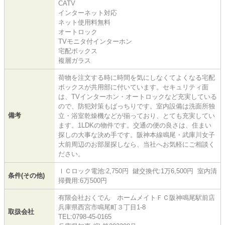
CATV
インターネット対応
ネット使用料無料
オートロック
TVモニタ付インターホン
宅配ボックス
複層ガラス
荷物を注文する時に時間を気にしなくてよくなる宅配
ボックスが共用部に付いています。セキュリティ面
は、TVインターホン・オートロックなど充実している
ので、防犯対策もばっちりです。室内設備は洗面所独
備考
立・浴室乾燥機などが揃っており、とても充実してい
ます。1LDKの物件です。交通の便の良さは、住まい
探しの大事な決め手です。阪神本線鳴尾・武庫川女子
大前周辺のお部屋探しなら、当社へお気軽にご相談く
ださい。
ＩＣロック電池:2,750円 鍵交換代:1万6,500円 室内清
条件(その他)
掃費用:6万500円
有限会社おくでん ホームメイトＦＣ阪神鳴尾駅前店
兵庫県西宮市鳴尾町３丁目1-8
取扱会社
TEL:0798-45-0165