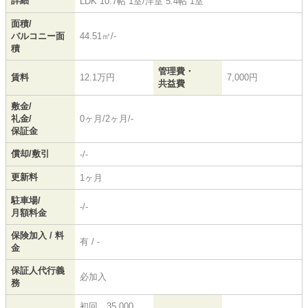
詳細
LDK 10.7帖 1室
/
洋室 5.4帖 1室
面積/
バルコニー面
44.51㎡/-
積
管理費・
賃料
12.1万円
7,000円
共益費
敷金/
礼金/
0ヶ月/2ヶ月/-
保証金
償却/敷引
-/-
更新料
1ヶ月
駐車場/
-/-
月額料金
保険加入 / 料
有 / -
金
保証人代行義
必加入
務
初回 35,000