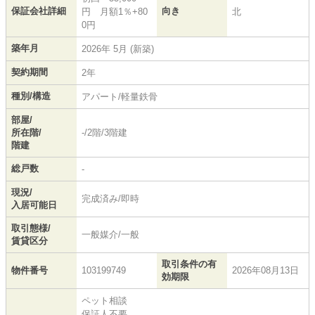
保証会社詳細
向き
円 月額1％+80
北
0円
築年月
2026年 5月 (新築)
契約期間
2年
種別/構造
アパート/軽量鉄骨
部屋/
所在階/
-/2階/3階建
階建
総戸数
-
現況/
完成済み/即時
入居可能日
取引態様/
一般媒介/一般
賃貸区分
取引条件の有
物件番号
103199749
2026年08月13日
効期限
ペット相談
保証人不要