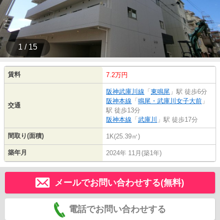
1 / 15
賃料
7.2万円
阪神武庫川線
「
東鳴尾
」駅 徒歩6分
阪神本線
「
鳴尾・武庫川女子大前
」
交通
駅 徒歩13分
阪神本線
「
武庫川
」駅 徒歩17分
間取り(面積)
1K(25.39㎡)
築年月
2024年 11月(築1年)
メールでお問い合わせする(無料)
電話でお問い合わせする