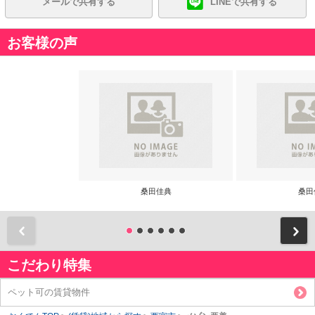
メールで共有する
LINEで共有する
お客様の声
桑田佳典
桑田
前
こだわり特集
ペット可の賃貸物件