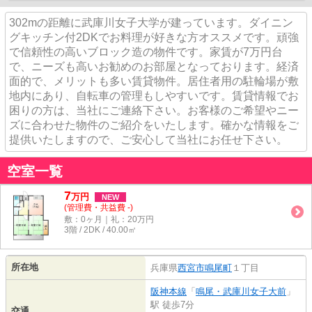
302mの距離に武庫川女子大学が建っています。ダイニン
グキッチン付2DKでお料理が好きな方オススメです。頑強
で信頼性の高いブロック造の物件です。家賃が7万円台
で、ニーズも高いお勧めのお部屋となっております。経済
面的で、メリットも多い賃貸物件。居住者用の駐輪場が敷
地内にあり、自転車の管理もしやすいです。賃貸情報でお
困りの方は、当社にご連絡下さい。お客様のご希望やニー
ズに合わせた物件のご紹介をいたします。確かな情報をご
提供いたしますので、ご安心して当社にお任せ下さい。
空室一覧
7
万
円
NEW
(管理費・共益費 -)
敷：0ヶ月｜礼：20万円
3階 / 2DK / 40.00㎡
所在地
兵庫県
西宮市
鳴尾町
１丁目
阪神本線
「
鳴尾・武庫川女子大前
」
駅 徒歩7分
交通