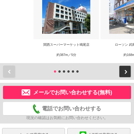
関西スーパーマーケット鳴尾店
ローソン 武
約387m／5分
約168
前
メールでお問い合わせする(無料)
電話でお問い合わせする
現況の確認はお気軽にお問い合わせください。