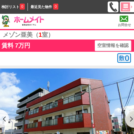
0
0
検討リスト
最近見た物件
お問合せ
メゾン亜美（
1
室）
賃料
7万円
空室情報を確認