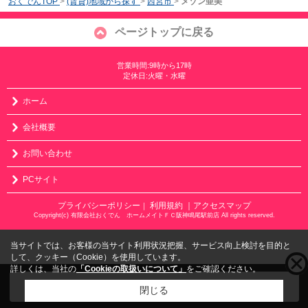
おくでんTOP
>
(賃貸)地域から探す
>
西宮市
>
メゾン亜美
ページトップに戻る
営業時間:9時から17時
定休日:火曜・水曜
ホーム
会社概要
お問い合わせ
PCサイト
プライバシーポリシー
利用規約
｜アクセスマップ
｜
Copyright(c) 有限会社おくでん ホームメイトＦＣ阪神鳴尾駅前店 All rights reserved.
当サイトでは、お客様の当サイト利用状況把握、サービス向上検討を目的と
して、クッキー（Cookie）を使用しています。
詳しくは、当社の
「Cookieの取扱いについて」
をご確認ください。
こちらの物件をご覧の方に
お勧めな物件
はこちら
閉じる