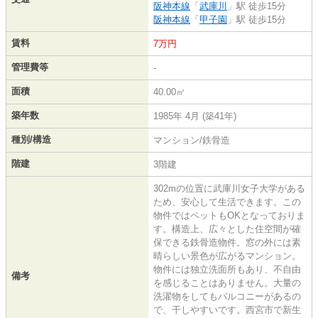
阪神本線
「
武庫川
」駅 徒歩15分
阪神本線
「
甲子園
」駅 徒歩15分
賃料
7万円
管理費等
-
面積
40.00㎡
築年数
1985年 4月 (築41年)
種別/構造
マンション/鉄骨造
階建
3階建
302mの位置に武庫川女子大学がある
ため、安心して生活できます。この
物件ではペットもOKとなっておりま
す。構造上、広々とした住空間が確
保できる鉄骨造物件。窓の外には素
晴らしい景色が広がるマンション。
物件には独立洗面所もあり、不自由
備考
を感じることはありません。大量の
洗濯物をしてもバルコニーがあるの
で、干しやすいです。西宮市で新生