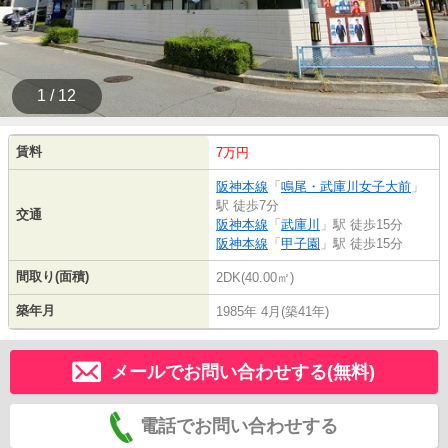
1 / 12
賃料
7万円
阪神本線
「
鳴尾・武庫川女子大前
」
駅 徒歩7分
交通
阪神本線
「
武庫川
」駅 徒歩15分
阪神本線
「
甲子園
」駅 徒歩15分
間取り(面積)
2DK(40.00㎡)
築年月
1985年 4月(築41年)
メールでお問い合わせする(無料)
電話でお問い合わせする