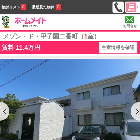
0
0
検討リスト
最近見た物件
お問合せ
メゾン・ド・甲子園二番町（
1
室）
賃料
11.4万円
空室情報を確認