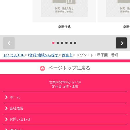
桑田佳典
桑田
前
おくでんTOP
>
(賃貸)地域から探す
>
西宮市
>
メゾン・ド・甲子園二番町
ページトップに戻る
営業時間:9時から17時
定休日:火曜・水曜
ホーム
会社概要
お問い合わせ