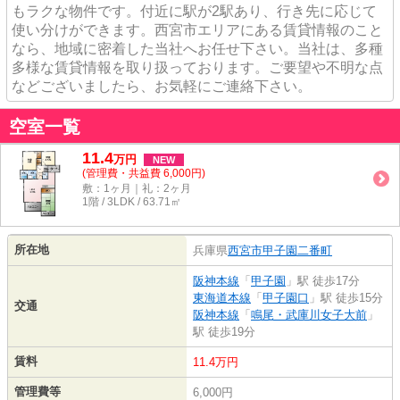
もラクな物件です。付近に駅が2駅あり、行き先に応じて
使い分けができます。西宮市エリアにある賃貸情報のこと
なら、地域に密着した当社へお任せ下さい。当社は、多種
多様な賃貸情報を取り扱っております。ご要望や不明な点
などございましたら、お気軽にご連絡下さい。
空室一覧
11.4
万
円
NEW
(管理費・共益費 6,000円)
敷：1ヶ月｜礼：2ヶ月
1階 / 3LDK / 63.71㎡
所在地
兵庫県
西宮市
甲子園二番町
阪神本線
「
甲子園
」駅 徒歩17分
東海道本線
「
甲子園口
」駅 徒歩15分
交通
阪神本線
「
鳴尾・武庫川女子大前
」
駅 徒歩19分
賃料
11.4万円
管理費等
6,000円