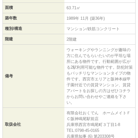
面積
63.71㎡
築年数
1989年 11月 (築36年)
種別/構造
マンション/鉄筋コンクリート
階建
2階建
ウォーキングやランニングが趣味の
方に住んでもらいたいのが平坦な場
所にある物件です。行動範囲が広が
る2駅利用可能な物件です。防犯対策
もバッチリなマンションタイプの物
備考
件です。西宮市エリアと阪神本線甲
子園付近での賃貸マンション、賃貸
アパートをお探しの方はぜひコチラ
からお問い合わせやご連絡を下さ
い。
有限会社おくでん ホームメイトＦ
Ｃ阪神鳴尾駅前店
取扱会社
兵庫県西宮市鳴尾町３丁目1-8
TEL:0798-45-0165
兵庫県知事 (6) 第203308号