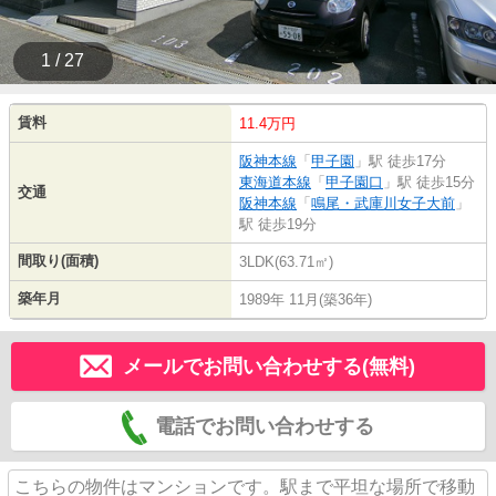
1 / 27
賃料
11.4万円
阪神本線
「
甲子園
」駅 徒歩17分
東海道本線
「
甲子園口
」駅 徒歩15分
交通
阪神本線
「
鳴尾・武庫川女子大前
」
駅 徒歩19分
間取り(面積)
3LDK(63.71㎡)
築年月
1989年 11月(築36年)
メールでお問い合わせする(無料)
電話でお問い合わせする
こちらの物件はマンションです。駅まで平坦な場所で移動